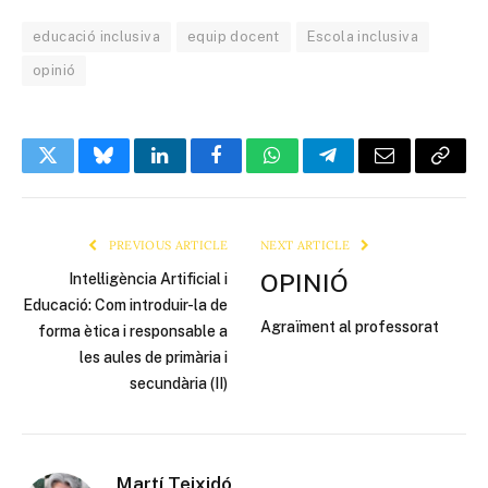
educació inclusiva
equip docent
Escola inclusiva
opinió
Twitter
Bluesky
LinkedIn
Facebook
WhatsApp
Telegram
Email
Copy
Link
PREVIOUS ARTICLE
NEXT ARTICLE
OPINIÓ
Intel·ligència Artificial i
Educació: Com introduir-la de
Agraïment al professorat
forma ètica i responsable a
les aules de primària i
secundària (II)
Martí Teixidó