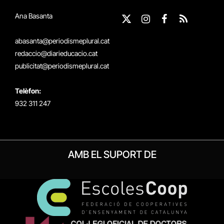
Ana Basanta
X
Instagram
Facebook
RSS
(Twitter)
abasanta@periodismeplural.cat
redaccio@diarieducacio.cat
publicitat@periodismeplural.cat
Telèfon:
932 311 247
AMB EL SUPORT DE