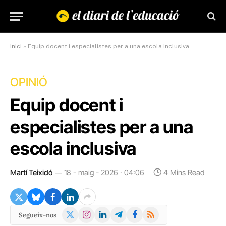
Inici
»
Equip docent i especialistes per a una escola inclusiva
OPINIÓ
Equip docent i
especialistes per a una
escola inclusiva
Martí Teixidó
18 - maig - 2026 · 04:06
4 Mins Read
X
Instagram
LinkedIn
Telegram
Facebook
RSS
Segueix-nos
(Twitter)