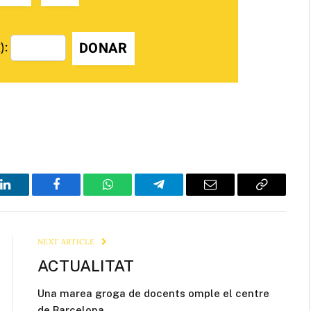
DONAR
):
LinkedIn
Facebook
WhatsApp
Telegram
Email
Copy
Link
NEXT ARTICLE
ACTUALITAT
Una marea groga de docents omple el centre
de Barcelona