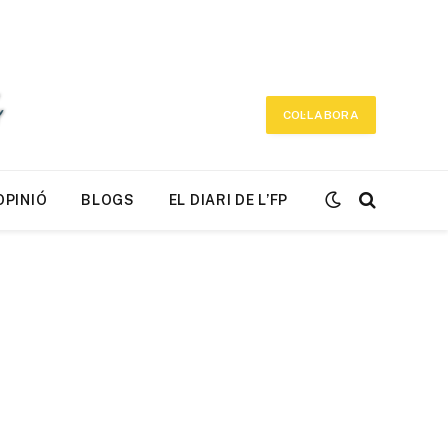
COL·LABORA
OPINIÓ
BLOGS
EL DIARI DE L’FP