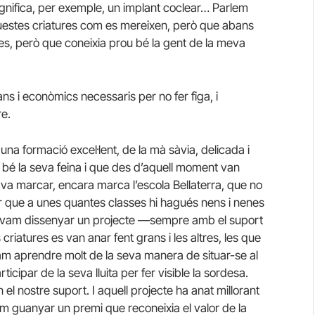
gnifica, per exemple, un implant coclear… Parlem
aquestes criatures com es mereixen, però que abans
ies, però que coneixia prou bé la gent de la meva
s i econòmics necessaris per no fer figa, i
re.
er una formació excel·lent, de la mà sàvia, delicada i
 bé la seva feina i que des d’aquell moment van
 va marcar, encara marca l’escola Bellaterra, que no
ar que a unes quantes classes hi hagués nens i nenes
 i vam dissenyar un projecte —sempre amb el suport
iatures es van anar fent grans i les altres, les que
m aprendre molt de la seva manera de situar-se al
cipar de la seva lluita per fer visible la sordesa.
 el nostre suport. I aquell projecte ha anat millorant
am guanyar un premi que reconeixia el valor de la