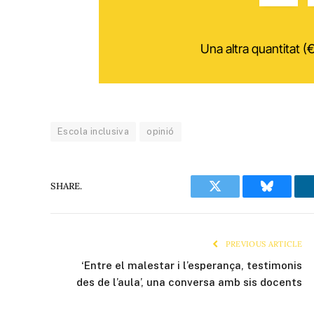
Una altra quantitat (€
Escola inclusiva
opinió
SHARE.
Twitter
Bluesky
PREVIOUS ARTICLE
‘Entre el malestar i l’esperança, testimonis
des de l’aula’, una conversa amb sis docents