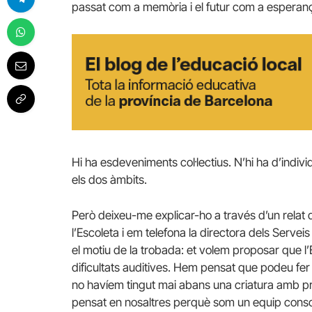
passat com a memòria i el futur com a esperanç
Hi ha esdeveniments col·lectius. N’hi ha d’indivi
els dos àmbits.
Però deixeu-me explicar-ho a través d’un relat qu
l’Escoleta i em telefona la directora dels Servei
el motiu de la trobada: et volem proposar que l’
dificultats auditives. Hem pensat que podeu fe
no havíem tingut mai abans una criatura amb p
pensat en nosaltres perquè som un equip consol