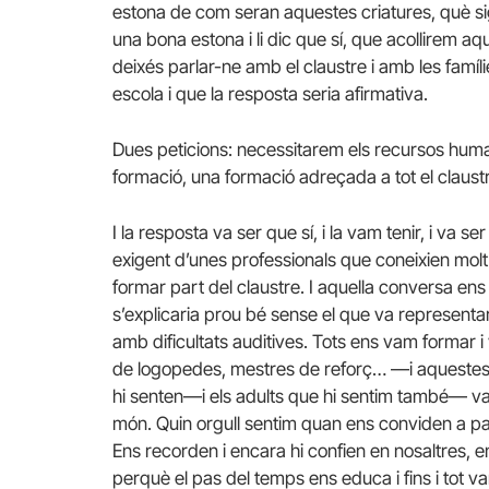
estona de com seran aquestes criatures, què si
una bona estona i li dic que sí, que acollirem 
deixés parlar-ne amb el claustre i amb les famíl
escola i que la resposta seria afirmativa.
Dues peticions: necessitarem els recursos human
formació, una formació adreçada a tot el claust
I la resposta va ser que sí, i la vam tenir, i va s
exigent d’unes professionals que coneixien molt
formar part del claustre. I aquella conversa ens
s’explicaria prou bé sense el que va represent
amb dificultats auditives. Tots ens vam formar
de logopedes, mestres de reforç… —i aquestes cr
hi senten—i els adults que hi sentim també— va
món. Quin orgull sentim quan ens conviden a parti
Ens recorden i encara hi confien en nosaltres, en
perquè el pas del temps ens educa i fins i tot v