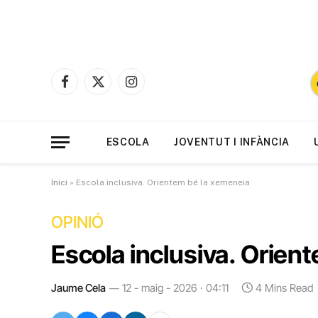
Facebook
X
Instagram
(Twitter)
ESCOLA
JOVENTUT I INFÀNCIA
Inici
»
Escola inclusiva. Orientem bé la xemeneia
OPINIÓ
Escola inclusiva. Orien
Jaume Cela
12 - maig - 2026 · 04:11
4 Mins Read