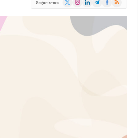
X
Instagram
LinkedIn
Telegram
Facebook
RSS
Segueix-nos
(Twitter)