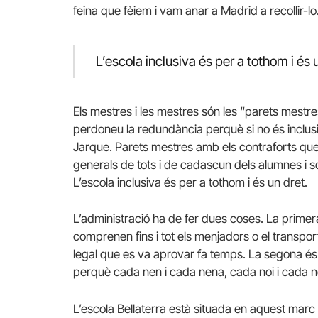
feina que fèiem i vam anar a Madrid a recollir-lo
L’escola inclusiva és per a tothom i és 
Els mestres i les mestres són les “parets mestres
perdoneu la redundància perquè si no és inclu
Jarque. Parets mestres amb els contraforts que s
generals de tots i de cadascun dels alumnes i s
L’escola inclusiva és per a tothom i és un dret.
L’administració ha de fer dues coses. La prime
comprenen fins i tot els menjadors o el transp
legal que es va aprovar fa temps. La segona és 
perquè cada nen i cada nena, cada noi i cada no
L’escola Bellaterra està situada en aquest mar