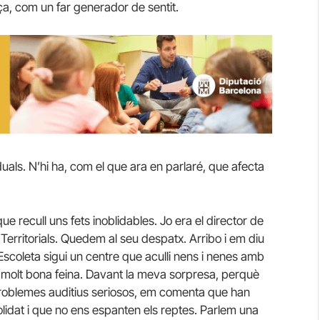
a, com un far generador de sentit.
duals. N’hi ha, com el que ara en parlaré, que afecta
e recull uns fets inoblidables. Jo era el director de
s Territorials. Quedem al seu despatx. Arribo i em diu
Escoleta sigui un centre que aculli nens i nenes amb
r molt bona feina. Davant la meva sorpresa, perquè
roblemes auditius seriosos, em comenta que han
idat i que no ens espanten els reptes. Parlem una