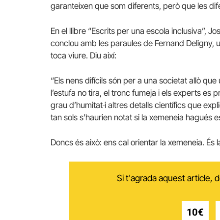
garanteixen que som diferents, però que les di
En el llibre “Escrits per una escola inclusiva”, J
conclou amb les paraules de Fernand Deligny, u
toca viure. Diu així:
“Els nens difícils són per a una societat allò que
l’estufa no tira, el tronc fumeja i els experts es
grau d’humitat
i altres detalls científics que ex
tan sols s’haurien notat si la xemeneia hagués e
Doncs és això: ens cal orientar la xemeneia. És l
Si t'agrada aquest article,
10€