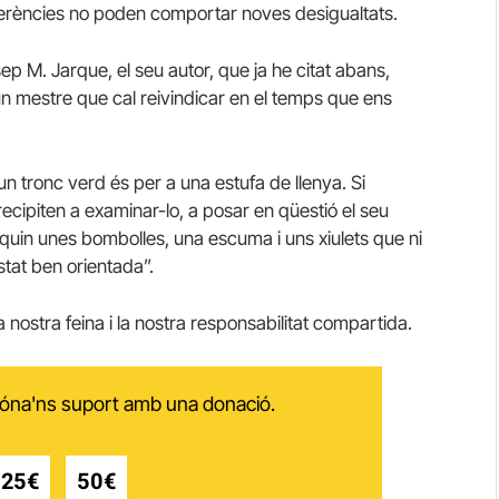
ferències no poden comportar noves desigualtats.
osep M. Jarque, el seu autor, que ja he citat abans,
n mestre que cal reivindicar en el temps que ens
 un tronc verd és per a una estufa de llenya. Si
 precipiten a examinar-lo, a posar en qüestió el seu
pliquin unes bombolles, una escuma i uns xiulets que ni
stat ben orientada”.
a nostra feina i la nostra responsabilitat compartida.
 dóna'ns suport amb una donació.
25€
50€