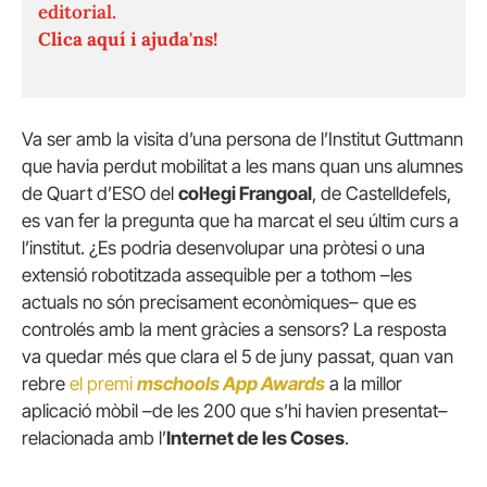
editorial.
Clica aquí i ajuda'ns!
Va ser amb la visita d’una persona de l’Institut Guttmann
que havia perdut mobilitat a les mans quan uns alumnes
de Quart d’ESO del
col·legi Frangoal
, de Castelldefels,
es van fer la pregunta que ha marcat el seu últim curs a
l’institut. ¿Es podria desenvolupar una pròtesi o una
extensió robotitzada assequible per a tothom –les
actuals no són precisament econòmiques– que es
controlés amb la ment gràcies a sensors? La resposta
va quedar més que clara el 5 de juny passat, quan van
rebre
el premi
mschools
App Awards
a la millor
aplicació mòbil –de les 200 que s’hi havien presentat–
relacionada amb l’
Internet de les Coses
.