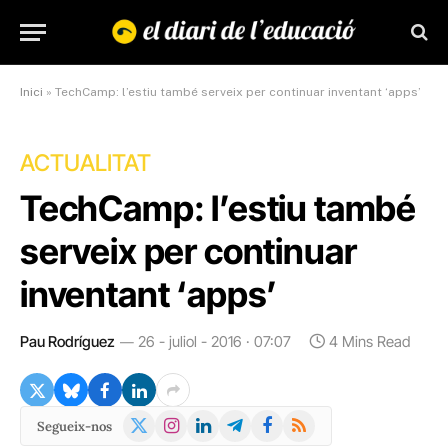
Inici
»
TechCamp: l’estiu també serveix per continuar inventant ‘apps’
ACTUALITAT
TechCamp: l’estiu també
serveix per continuar
inventant ‘apps’
Pau Rodríguez
26 - juliol - 2016 · 07:07
4 Mins Read
X
Instagram
LinkedIn
Telegram
Facebook
RSS
Segueix-nos
(Twitter)