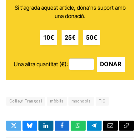
Si t'agrada aquest article, dóna'ns suport amb
una donació.
10€
25€
50€
DONAR
Una altra quantitat (€):
Col·legi Frangoal
mòbils
mschools
TIC
Twitter
Bluesky
LinkedIn
Facebook
WhatsApp
Telegram
Email
Copy