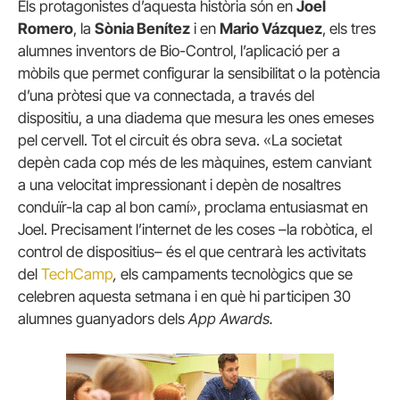
Els protagonistes d’aquesta història són en
Joel
Romero
, la
Sònia Benítez
i en
Mario Vázquez
, els tres
alumnes inventors de Bio-Control, l’aplicació per a
mòbils que permet configurar la sensibilitat o la potència
d’una pròtesi que va connectada, a través del
dispositiu, a una diadema que mesura les ones emeses
pel cervell. Tot el circuit és obra seva. «La societat
depèn cada cop més de les màquines, estem canviant
a una velocitat impressionant i depèn de nosaltres
conduïr-la cap al bon camí», proclama entusiasmat en
Joel. Precisament l’internet de les coses –la robòtica, el
control de dispositius– és el que centrarà les activitats
del
TechCamp
,
els campaments tecnològics que se
celebren aquesta setmana i en què hi participen 30
alumnes guanyadors dels
App Awards.