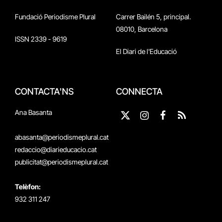
Fundació Periodisme Plural
Carrer Bailén 5, principal.
08010, Barcelona
ISSN 2339 - 9619
El Diari de l'Educació
CONTACTA'NS
CONNECTA
Ana Basanta
X
Instagram
Facebook
RSS
(Twitter)
abasanta@periodismeplural.cat
redaccio@diarieducacio.cat
publicitat@periodismeplural.cat
Telèfon:
932 311 247