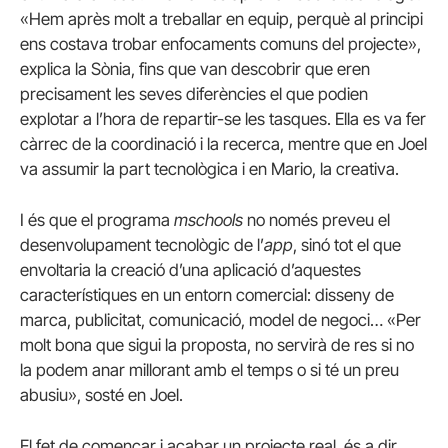
«Hem après molt a treballar en equip, perquè al principi
ens costava trobar enfocaments comuns del projecte»,
explica la Sònia, fins que van descobrir que eren
precisament les seves diferències el que podien
explotar a l’hora de repartir-se les tasques. Ella es va fer
càrrec de la coordinació i la recerca, mentre que en Joel
va assumir la part tecnològica i en Mario, la creativa.
I és que el programa
mschools
no només preveu el
desenvolupament tecnològic de l’
app
, sinó tot el que
envoltaria la creació d’una aplicació d’aquestes
característiques en un entorn comercial: disseny de
marca, publicitat, comunicació, model de negoci… «Per
molt bona que sigui la proposta, no servirà de res si no
la podem anar millorant amb el temps o si té un preu
abusiu», sosté en Joel.
El fet de començar i acabar un projecte real, és a dir,