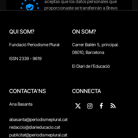
QUI SOM?
ON SOM?
Fundació Periodisme Plural
Carrer Bailén 5, principal.
08010, Barcelona
ISSN 2339 - 9619
El Diari de l'Educació
CONTACTA'NS
CONNECTA
Ana Basanta
X
Instagram
Facebook
RSS
(Twitter)
abasanta@periodismeplural.cat
redaccio@diarieducacio.cat
publicitat@periodismeplural.cat