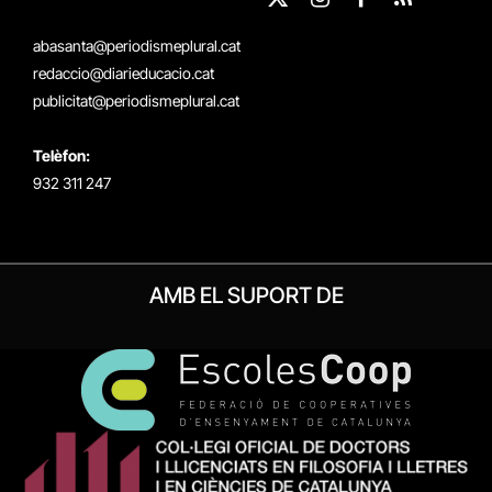
X
Instagram
Facebook
RSS
(Twitter)
abasanta@periodismeplural.cat
redaccio@diarieducacio.cat
publicitat@periodismeplural.cat
Telèfon:
932 311 247
AMB EL SUPORT DE