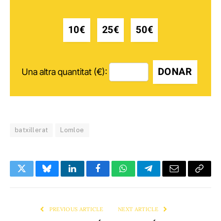
10€
25€
50€
DONAR
Una altra quantitat (€):
batxillerat
Lomloe
Twitter
Bluesky
LinkedIn
Facebook
WhatsApp
Telegram
Email
Copy
Link
PREVIOUS ARTICLE
NEXT ARTICLE