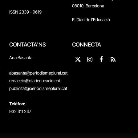
08010, Barcelona
ISSN 2339 - 9619
El Diari de l'Educació
CONTACTA'NS
CONNECTA
Ana Basanta
X
Instagram
Facebook
RSS
(Twitter)
abasanta@periodismeplural.cat
redaccio@diarieducacio.cat
publicitat@periodismeplural.cat
Telèfon:
932 311 247