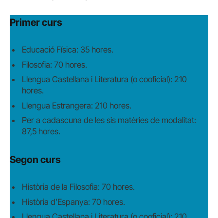
Primer curs
Educació Física: 35 hores.
Filosofia: 70 hores.
Llengua Castellana i Literatura (o cooficial): 210
hores.
Llengua Estrangera: 210 hores.
Per a cadascuna de les sis matèries de modalitat:
87,5 hores.
Segon curs
Història de la Filosofia: 70 hores.
Història d’Espanya: 70 hores.
Llengua Castellana i Literatura (o cooficial): 210