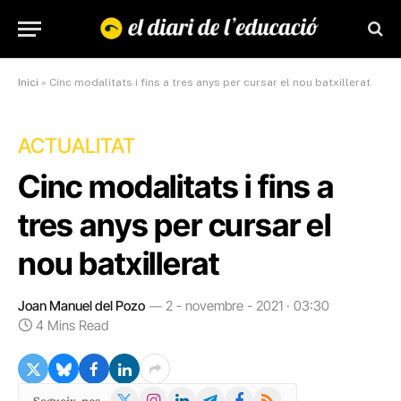
Inici
»
Cinc modalitats i fins a tres anys per cursar el nou batxillerat
ACTUALITAT
Cinc modalitats i fins a
tres anys per cursar el
nou batxillerat
Joan Manuel del Pozo
2 - novembre - 2021 · 03:30
4 Mins Read
X
Instagram
LinkedIn
Telegram
Facebook
RSS