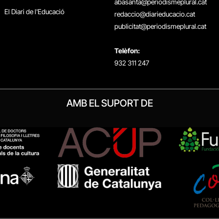
abasanta@periodismeplural.cat
El Diari de l'Educació
redaccio@diarieducacio.cat
publicitat@periodismeplural.cat
Telèfon:
932 311 247
AMB EL SUPORT DE