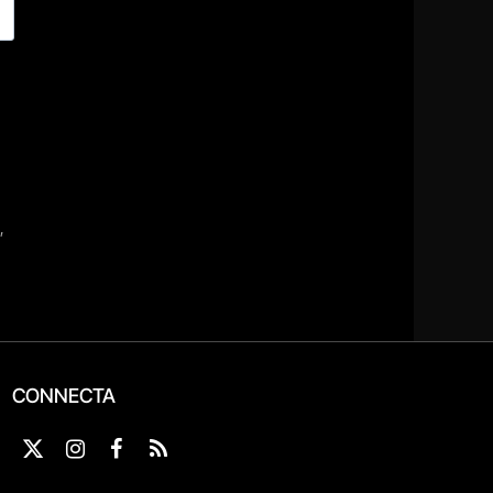
CONNECTA
X
Instagram
Facebook
RSS
(Twitter)