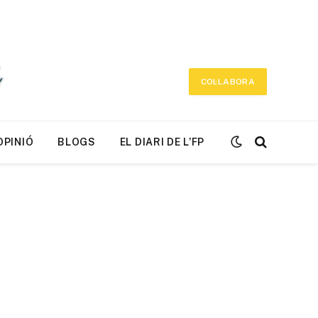
COL·LABORA
OPINIÓ
BLOGS
EL DIARI DE L’FP