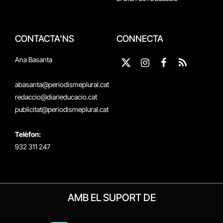
CONTACTA'NS
CONNECTA
Ana Basanta
X
Instagram
Facebook
RSS
(Twitter)
abasanta@periodismeplural.cat
redaccio@diarieducacio.cat
publicitat@periodismeplural.cat
Telèfon:
932 311 247
AMB EL SUPORT DE