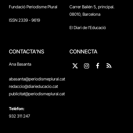
Fundació Periodisme Plural
Carrer Bailén 5, principal.
08010, Barcelona
ISSN 2339 - 9619
El Diari de l'Educació
CONTACTA'NS
CONNECTA
Ana Basanta
X
Instagram
Facebook
RSS
(Twitter)
abasanta@periodismeplural.cat
redaccio@diarieducacio.cat
publicitat@periodismeplural.cat
Telèfon:
932 311 247