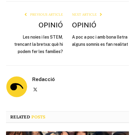
Link
PREVIOUS ARTICLE
NEXT ARTICLE
OPINIÓ
OPINIÓ
Les noies i les STEM,
A poc a poc i amb bona lletra
trencant la bretxa: què hi
alguns somnis es fan realitat
podem fer les famílies?
Redacció
X
(Twitter)
RELATED
POSTS