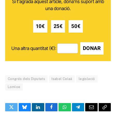
Si t'agrada aquest article, dóna'ns suport amb
una donació.
10€
25€
50€
DONAR
Una altra quantitat (€):
Congrés dels Diputats
Isabel Celaá
legislació
Lomloe
Twitter
Bluesky
LinkedIn
Facebook
WhatsApp
Telegram
Email
Copy