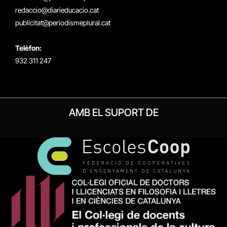
redaccio@diarieducacio.cat
publicitat@periodismeplural.cat
Telèfon:
932 311 247
AMB EL SUPORT DE