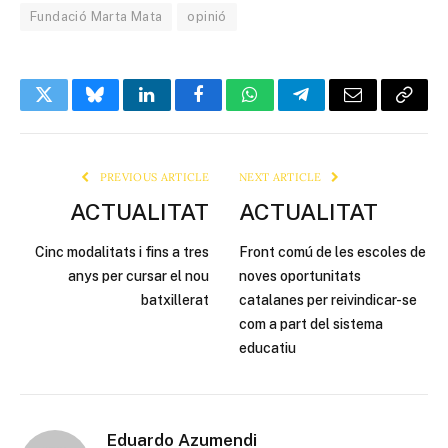
Fundació Marta Mata
opinió
Twitter
Bluesky
LinkedIn
Facebook
WhatsApp
Telegram
Email
Copy
Link
PREVIOUS ARTICLE
NEXT ARTICLE
ACTUALITAT
ACTUALITAT
Cinc modalitats i fins a tres
Front comú de les escoles de
anys per cursar el nou
noves oportunitats
batxillerat
catalanes per reivindicar-se
com a part del sistema
educatiu
Eduardo Azumendi