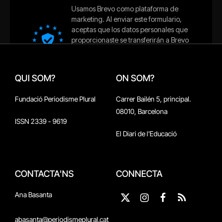
QUI SOM?
ON SOM?
Fundació Periodisme Plural
Carrer Bailén 5, principal.
08010, Barcelona
ISSN 2339 - 9619
El Diari de l'Educació
CONTACTA'NS
CONNECTA
Ana Basanta
X
Instagram
Facebook
RSS
(Twitter)
abasanta@periodismeplural.cat