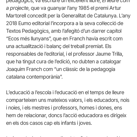
pedagògics, va escriure un excel·lent llibre,
El lleure com
a projecte
, que va guanyar l’any 1985 el premi Artur
Martorell concedit per la Generalitat de Catalunya. L’any
2018 Eumo editorial l’incorpora a la seva col·lecció de
Textos Pedagògics, amb l’afegitó d’un darrer capítol
“Ecos més llunyans”, que en Franch havia escrit com
una actualització i balanç del treball premiat. Els
responsables de l’editorial, i el professor Jaume Trilla,
que ha tingut cura de l’edició, no dubten a catalogar
Joaquim Franch com “un clàssic de la pedagogia
catalana contemporània”.
L’educació a l’escola i l’educació en el temps de lleure
comparteixen uns mateixos valors, i els educadors, nois
i noies, i els mestres i professors, homes i dones, ens
hem de relacionar, doncs l’acció educadora es dirigeix
en els dos casos cap els infants i joves.