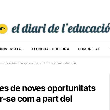
UNIVERSITAT
LLENGUA I CULTURA
COMUNITAT
s per reivindicar-se com a part del sistema educatiu
es de noves oportunitats
r-se com a part del