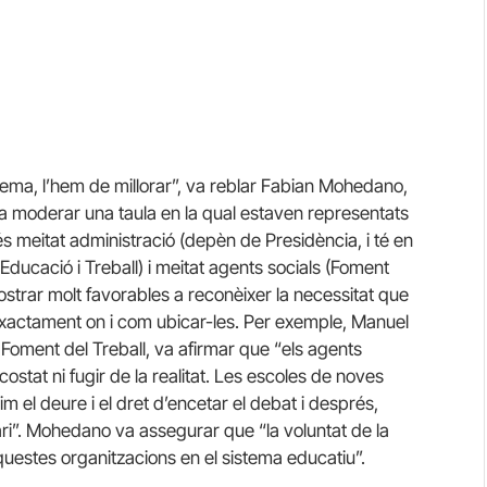
tema, l’hem de millorar”, va reblar Fabian Mohedano,
va moderar una taula en la qual estaven representats
s meitat administració (depèn de Presidència, i té en
Educació i Treball) i meitat agents socials (Foment
strar molt favorables a reconèixer la necessitat que
exactament on i com ubicar-les. Per exemple, Manuel
 Foment del Treball, va afirmar que “els agents
ostat ni fugir de la realitat. Les escoles de noves
im el deure i el dret d’encetar el debat i després,
ri”. Mohedano va assegurar que “la voluntat de la
questes organitzacions en el sistema educatiu”.