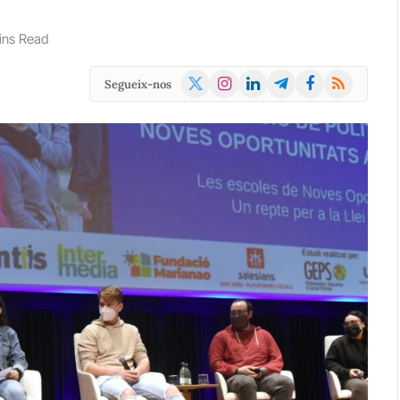
ins Read
X
Instagram
LinkedIn
Telegram
Facebook
RSS
Segueix-nos
(Twitter)