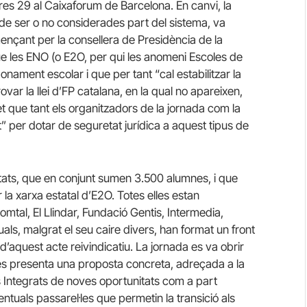
dres 29 al Caixaforum de Barcelona. En canvi, la
de ser o no considerades part del sistema, va
mençant per la consellera de Presidència de la
ue les ENO (o E2O, per qui les anomeni Escoles de
ament escolar i que per tant “cal estabilitzar la
var la llei d’FP catalana, en la qual no apareixen,
 fet que tant els organitzadors de la jornada com la
” per dotar de seguretat jurídica a aquest tipus de
tats, que en conjunt sumen 3.500 alumnes, i que
la xarxa estatal d’E2O. Totes elles estan
mtal, El Llindar, Fundació Gentis, Intermedia,
als, malgrat el seu caire divers, han format un front
d’aquest acte reivindicatiu. La jornada es va obrir
es presenta una proposta concreta, adreçada a la
es Integrats de noves oportunitats com a part
entuals passarel·les que permetin la transició als