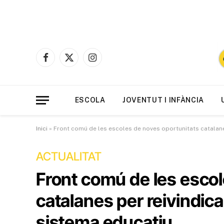
Facebook
X
Instagram
(Twitter)
ESCOLA
JOVENTUT I INFÀNCIA
Inici
»
Front comú de les escoles de noves oportunitats catalane
ACTUALITAT
Front comú de les escol
catalanes per reivindica
sistema educatiu