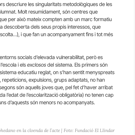
ors descriure les singularitats metodològiques de les
u alumnat. Molt resumidament, són centres que
, que per això mateix compten amb un marc formatiu
n la descoberta dels seus propis interessos, que
 escolta…), i que fan un acompanyament fins i tot més
entorns socials d’elevada vulnerabilitat, però es
l’escola i els
exclosos
del sistema. Els primers són
 sistema educatiu reglat, on s’han sentit menyspreats
 repeticions, expulsions, grups adaptats, no han
 segons són aquells joves que, pel fet d’haver arribat
 l’edat de l’escolarització obligatòria) no tenen cap
lguns d’aquests són menors no acompanyats.
dano en la cloenda de l’acte | Foto: Fundació El Llindar