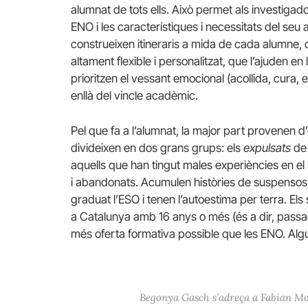
alumnat de tots ells. Això permet als investigad
ENO i les característiques i necessitats del se
construeixen itineraris a mida de cada alumne
altament flexible i personalitzat, que l’ajuden e
prioritzen el vessant emocional (acollida, cura,
enllà del vincle acadèmic.
Pel que fa a l’alumnat, la major part provenen d’
divideixen en dos grans grups: els
expulsats
de 
aquells que han tingut males experiències en el
i abandonats. Acumulen històries de suspensos,
graduat l’ESO i tenen l’autoestima per terra. Els
a Catalunya amb 16 anys o més (és a dir, passada
més oferta formativa possible que les ENO. A
Begonya Gasch s’adreça a Fabian Mohe