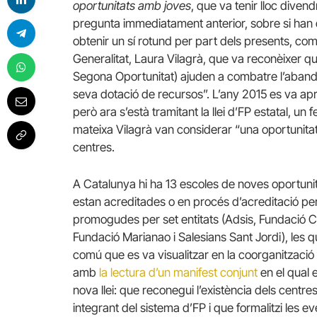
oportunitats amb joves
, que va tenir lloc diven
pregunta immediatament anterior, sobre si han 
obtenir un sí rotund per part dels presents, co
Generalitat, Laura Vilagrà, que va reconèixer q
Segona Oportunitat) ajuden a combatre l’abandon
seva dotació de recursos”. L’any 2015 es va apro
però ara s’està tramitant la llei d’FP estatal, un
mateixa Vilagrà van considerar “una oportunitat
centres.
A Catalunya hi ha 13 escoles de noves oportuni
estan acreditades o en procés d’acreditació per 
promogudes per set entitats (Adsis, Fundació Co
Fundació Marianao i Salesians Sant Jordi), les qu
comú que es va visualitzar en la coorganització 
amb
la lectura d’un manifest conjunt
en el qual 
nova llei: que reconegui l’existència dels centr
integrant del sistema d’FP i que formalitzi les ev