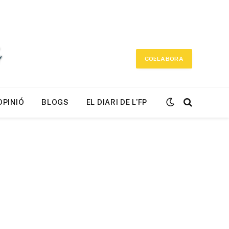
COL·LABORA
OPINIÓ
BLOGS
EL DIARI DE L’FP