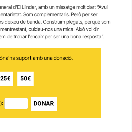
eral d’El Llindar, amb un missatge molt clar: “Avui
entarietat. Som complementaris. Però per ser
ns deixeu de banda. Construïm plegats, perquè som
 mentrestant, cuideu-nos una mica. Això vol dir
em de trobar l’encaix per ser una bona resposta”.
 dóna'ns suport amb una donació.
25€
50€
DONAR
):