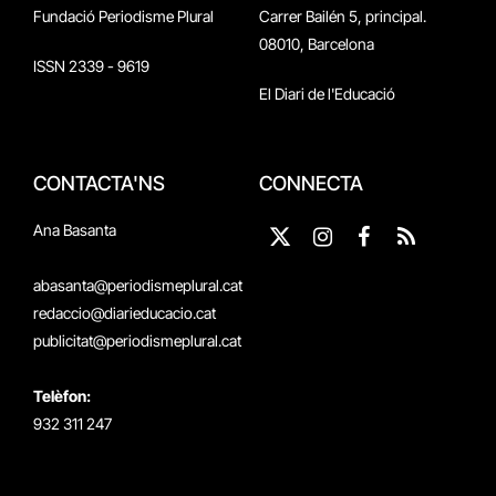
Fundació Periodisme Plural
Carrer Bailén 5, principal.
08010, Barcelona
ISSN 2339 - 9619
El Diari de l'Educació
CONTACTA'NS
CONNECTA
Ana Basanta
X
Instagram
Facebook
RSS
(Twitter)
abasanta@periodismeplural.cat
redaccio@diarieducacio.cat
publicitat@periodismeplural.cat
Telèfon:
932 311 247