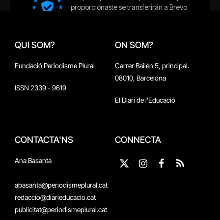
QUI SOM?
ON SOM?
Fundació Periodisme Plural
Carrer Bailén 5, principal.
08010, Barcelona
ISSN 2339 - 9619
El Diari de l'Educació
CONTACTA'NS
CONNECTA
Ana Basanta
X
Instagram
Facebook
RSS
(Twitter)
abasanta@periodismeplural.cat
redaccio@diarieducacio.cat
publicitat@periodismeplural.cat