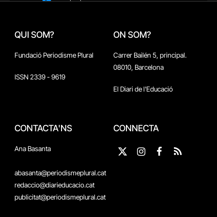
QUI SOM?
ON SOM?
Fundació Periodisme Plural
Carrer Bailén 5, principal.
08010, Barcelona
ISSN 2339 - 9619
El Diari de l'Educació
CONTACTA'NS
CONNECTA
Ana Basanta
X
Instagram
Facebook
RSS
(Twitter)
abasanta@periodismeplural.cat
redaccio@diarieducacio.cat
publicitat@periodismeplural.cat