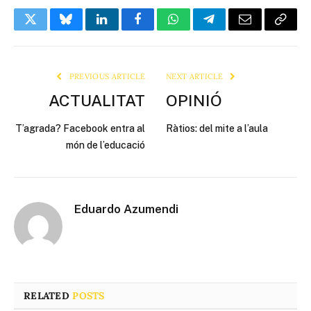
Twitter
Bluesky
LinkedIn
Facebook
WhatsApp
Telegram
Email
Copy
Link
PREVIOUS ARTICLE
NEXT ARTICLE
ACTUALITAT
OPINIÓ
T’agrada? Facebook entra al
Ràtios: del mite a l’aula
món de l’educació
Eduardo Azumendi
RELATED
POSTS