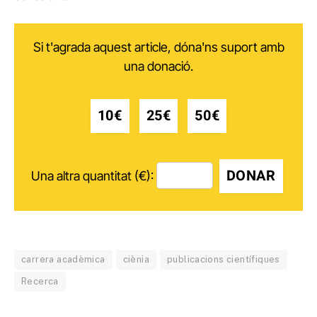
Si t'agrada aquest article, dóna'ns suport amb
una donació.
10€
25€
50€
DONAR
Una altra quantitat (€):
carrera acadèmica
ciènia
publicacions científiques
Recerca