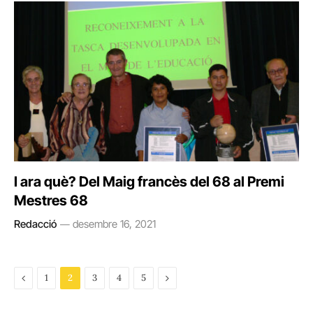
I ara què? Del Maig francès del 68 al Premi
Mestres 68
Redacció
desembre 16, 2021
Previous
Next
1
2
3
4
5