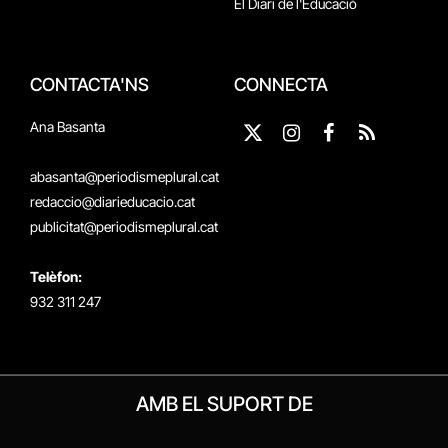
El Diari de l'Educació
CONTACTA'NS
CONNECTA
Ana Basanta
X
Instagram
Facebook
RSS
(Twitter)
abasanta@periodismeplural.cat
redaccio@diarieducacio.cat
publicitat@periodismeplural.cat
Telèfon:
932 311 247
AMB EL SUPORT DE