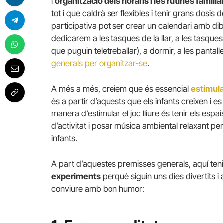
l’
organització dels horaris i les rutines familia
tot i que caldrà ser flexibles i tenir grans dosis 
participativa pot ser crear un calendari amb dib
dedicarem a les tasques de la llar, a les tasques 
que puguin teletreballar), a dormir, a les pantall
generals per organitzar-se
.
A més a més, creiem que és essencial
estimular
és a partir d’aquests que els infants creixen i 
manera d’estimular el joc lliure és tenir els esp
d’activitat i posar música ambiental relaxant per 
infants.
A part d’aquestes premisses generals, aquí teni
experiments
perquè siguin uns dies divertits i 
conviure amb bon humor: