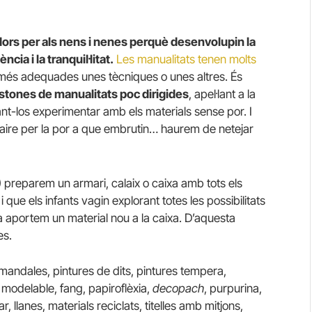
dors per als nens i nenes perquè desenvolupin la
ncia i la tranquil·litat.
Les manualitats tenen molts
n més adequades unes tècniques o unes altres. És
stones de manualitats poc dirigides
, apel·lant a la
ixant-los experimentar amb els materials sense por. I
gaire per la por a que embrutin… haurem de netejar
) preparem un armari, calaix o caixa amb tots els
 que els infants vagin explorant totes les possibilitats
ia aportem un material nou a la caixa. D’aquesta
es.
mandales, pintures de dits, pintures tempera,
ra modelable, fang, papiroflèxia,
decopach
, purpurina,
r, llanes, materials reciclats, titelles amb mitjons,