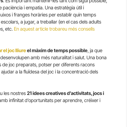
rs
. És important mantenir-les tant com sigui possible,
de paciència i empatia. Una estratègia útil i
uixos i franges horàries per establir quin temps
escolars, a jugar, a treballar (en el cas dels adults
es, etc.
En aquest article trobareu més consells
 el joc lliure
el màxim de temps possible
, ja que
es desenvolupen amb més naturalitat i salut. Una bona
ais de joc preparats, potser per diferents racons
ajudar a la fluïdesa del joc i la concentració dels
u les nostres
21 idees creatives d’activitats, jocs i
amb infinitat d’oportunitats per aprendre, créixer i