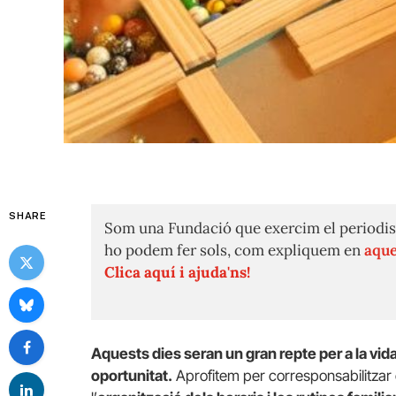
SHARE
Som una Fundació que exercim el periodis
ho podem fer sols, com expliquem en
aque
Clica aquí i ajuda'ns!
Aquests dies seran un gran repte per a la vid
oportunitat.
Aprofitem per corresponsabilitzar 