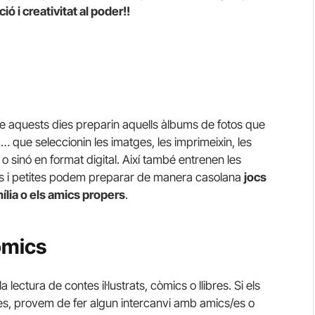
ió i creativitat al poder!!
e aquests dies preparin aquells àlbums de fotos que
 que seleccionin les imatges, les imprimeixin, les
o sinó en format digital. Així també entrenen les
ts i petites podem preparar de manera casolana
jocs
ília o els amics propers
.
còmics
 lectura de contes il·lustrats, còmics o llibres. Si els
des, provem de fer algun intercanvi amb amics/es o