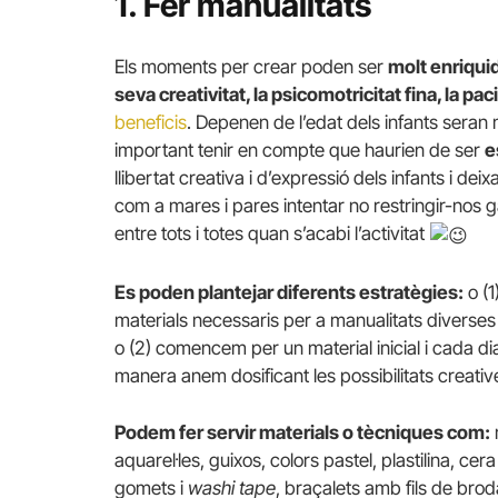
1. Fer manualitats
Els moments per crear poden ser
molt enriqui
seva creativitat, la psicomotricitat fina, la paciè
beneficis
. Depenen de l’edat dels infants sera
important tenir en compte que haurien de ser
e
llibertat creativa i d’expressió dels infants i de
com a mares i pares intentar no restringir-nos 
entre tots i totes quan s’acabi l’activitat
Es poden plantejar diferents estratègies:
o (1
materials necessaris per a manualitats diverses i
o (2) comencem per un material inicial i cada d
manera anem dosificant les possibilitats creativ
Podem fer servir materials o tècniques com:
aquarel·les, guixos, colors pastel, plastilina, ce
gomets i
washi tape
, braçalets amb fils de broda