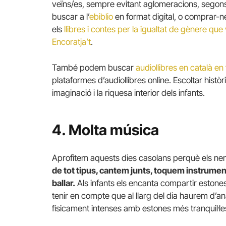
veïns/es, sempre evitant aglomeracions, sego
buscar a l’
ebiblio
en format digital, o comprar-
els
llibres i contes per la igualtat de gènere q
Encoratja’t
.
També podem buscar
audiollibres en català e
plataformes d’audiollibres online. Escoltar hist
imaginació i la riquesa interior dels infants.
4. Molta música
Aprofitem aquests dies casolans perquè els nen
de tot tipus, cantem junts, toquem instrument
ballar.
Als infants els encanta compartir estones
tenir en compte que al llarg del dia haurem d’
físicament intenses amb estones més tranquil·les