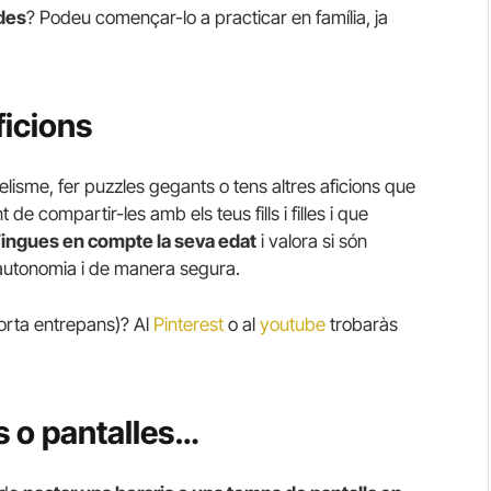
des
? Podeu començar-lo a practicar en família, ja
ficions
delisme, fer puzzles gegants o tens altres aficions que
e compartir-les amb els teus fills i filles i que
ingues en compte la seva edat
i valora si són
autonomia i de manera segura.
porta entrepans)? Al
Pinterest
o al
youtube
trobaràs
s o pantalles…