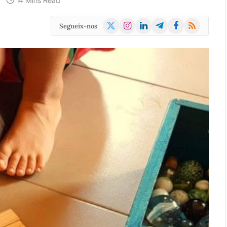
14 Mins Read
X
Instagram
LinkedIn
Telegram
Facebook
RSS
Segueix-nos
(Twitter)