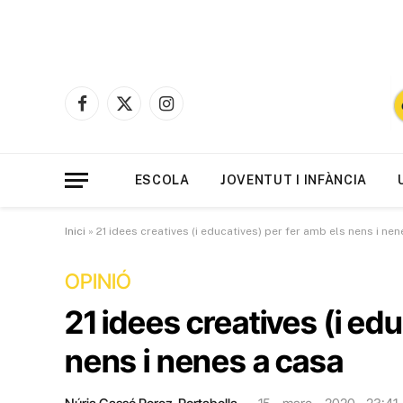
Facebook
X
Instagram
(Twitter)
ESCOLA
JOVENTUT I INFÀNCIA
Inici
»
21 idees creatives (i educatives) per fer amb els nens i ne
OPINIÓ
21 idees creatives (i ed
nens i nenes a casa