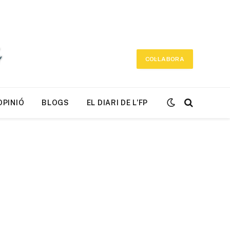
COL·LABORA
OPINIÓ
BLOGS
EL DIARI DE L’FP