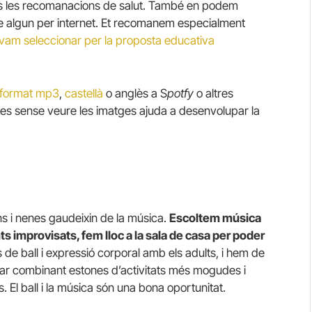
ns les recomanacions de salut. També en podem
ne algun per internet. Et recomanem especialment
ue vam seleccionar per la proposta educativa
n format mp3
,
castellà
o anglès a S
potfy
o altres
òries sense veure les imatges ajuda a desenvolupar la
s i nenes gaudeixin de la música.
Escoltem música
s improvisats, fem lloc a la sala de casa per poder
 de ball i expressió corporal amb els adults, i hem de
anar combinant estones d’activitats més mogudes i
. El ball i la música són una bona oportunitat.