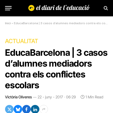
Inici
»
EducaBarcelona | 3 casos d’alumnes mediadors contra els conflictes escolars
ACTUALITAT
EducaBarcelona | 3 casos
d’alumnes mediadors
contra els conflictes
escolars
Victòria Oliveres
22 - juny - 2017 · 06:29
1 Min Read