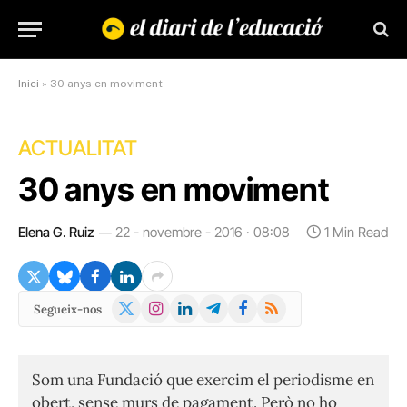
Inici
»
30 anys en moviment
ACTUALITAT
30 anys en moviment
Elena G. Ruiz
22 - novembre - 2016 · 08:08
1 Min Read
X
Instagram
LinkedIn
Telegram
Facebook
RSS
Segueix-nos
(Twitter)
Som una Fundació que exercim el periodisme en
obert, sense murs de pagament. Però no ho