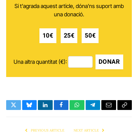
Si t'agrada aquest article, dóna'ns suport amb
una donació.
10€
25€
50€
DONAR
Una altra quantitat (€):
Twitter
Bluesky
LinkedIn
Facebook
WhatsApp
Telegram
Email
Copy
Link
PREVIOUS ARTICLE
NEXT ARTICLE