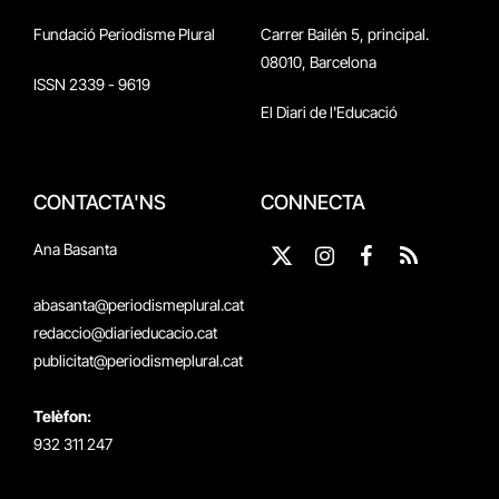
Fundació Periodisme Plural
Carrer Bailén 5, principal.
08010, Barcelona
ISSN 2339 - 9619
El Diari de l'Educació
CONTACTA'NS
CONNECTA
Ana Basanta
X
Instagram
Facebook
RSS
(Twitter)
abasanta@periodismeplural.cat
redaccio@diarieducacio.cat
publicitat@periodismeplural.cat
Telèfon:
932 311 247