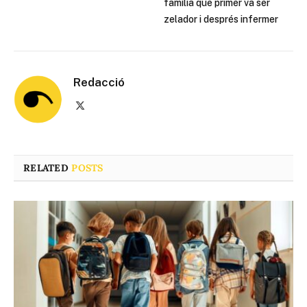
família que primer va ser
zelador i després infermer
Redacció
X
(Twitter)
RELATED
POSTS