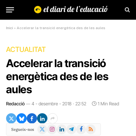
Inici
»
Accelerar la transició energètica des de les aules
ACTUALITAT
Accelerar la transició
energètica des de les
aules
Redacció
4 - desembre - 2018 · 22:52
1 Min Read
X
Instagram
LinkedIn
Telegram
Facebook
RSS
Segueix-nos
(Twitter)