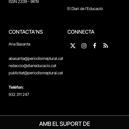
ISSN 2339 - 9619
El Diari de l'Educació
CONTACTA'NS
CONNECTA
Ana Basanta
X
Instagram
Facebook
RSS
(Twitter)
abasanta@periodismeplural.cat
redaccio@diarieducacio.cat
publicitat@periodismeplural.cat
Telèfon:
932 311 247
AMB EL SUPORT DE