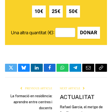
10€
25€
50€
DONAR
Una altra quantitat (€):
Twitter
Bluesky
LinkedIn
Facebook
WhatsApp
Telegram
Email
Copy
Link
PREVIOUS ARTICLE
NEXT ARTICLE
ACTUALITAT
La formació en residència:
aprendre entre centres i
Rafael Garcia, el metge de
docents