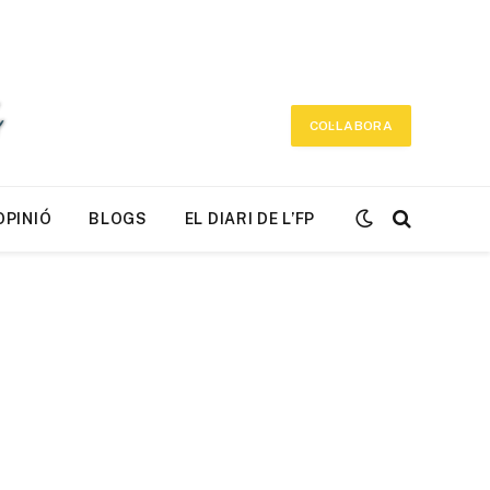
COL·LABORA
OPINIÓ
BLOGS
EL DIARI DE L’FP