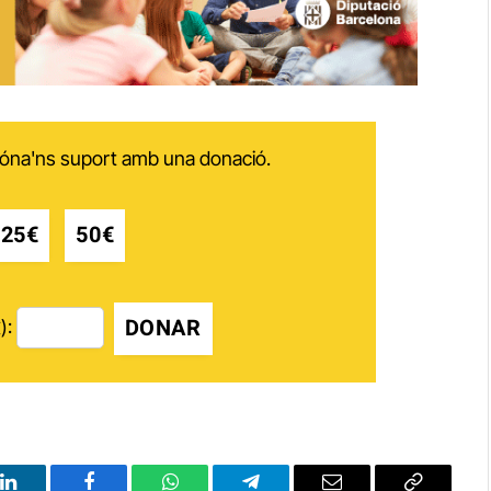
 dóna'ns suport amb una donació.
25€
50€
DONAR
):