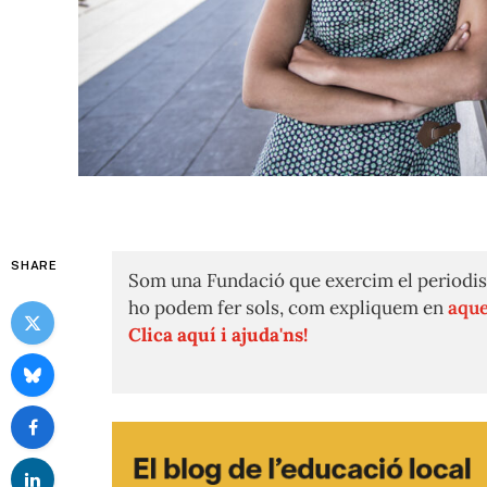
SHARE
Som una Fundació que exercim el periodis
ho podem fer sols, com expliquem en
aque
Clica aquí i ajuda'ns!