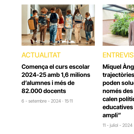
ACTUALITAT
ENTREVI
Comença el curs escolar
Miquel Àng
2024-25 amb 1,6 milions
trajectòrie
d’alumnes i més de
poden solu
82.000 docents
només des d
calen polít
6 - setembre - 2024 · 15:11
educatives 
ampli”
11 - juliol - 2024