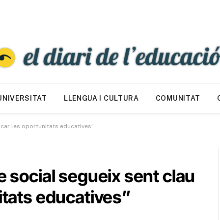
UNIVERSITAT
LLENGUA I CULTURA
COMUNITAT
licar les oportunitats educatives”
e social segueix sent clau
nitats educatives”