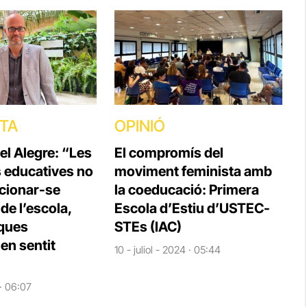
STA
OPINIÓ
el Alegre: “Les
El compromís del
s educatives no
moviment feminista amb
cionar-se
la coeducació: Primera
e l’escola,
Escola d’Estiu d’USTEC-
iques
STEs (IAC)
en sentit
10 - juliol - 2024 · 05:44
 · 06:07