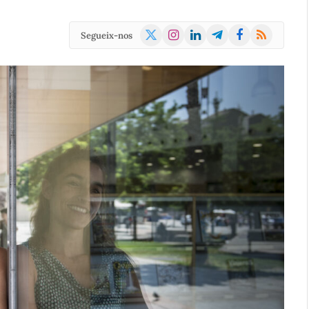
X
Instagram
LinkedIn
Telegram
Facebook
RSS
Segueix-nos
(Twitter)