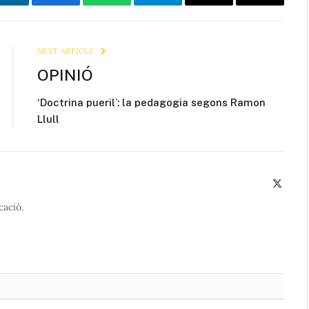
LinkedIn
Facebook
WhatsApp
Telegram
Email
Copy
Link
NEXT ARTICLE
OPINIÓ
‘Doctrina pueril’: la pedagogia segons Ramon
Llull
X
(Twitte
cació.