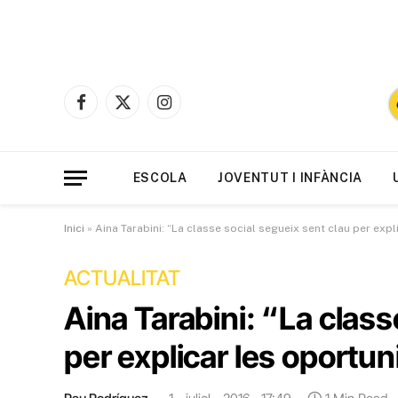
Facebook
X
Instagram
(Twitter)
ESCOLA
JOVENTUT I INFÀNCIA
Inici
»
Aina Tarabini: “La classe social segueix sent clau per exp
ACTUALITAT
Aina Tarabini: “La class
per explicar les oportu