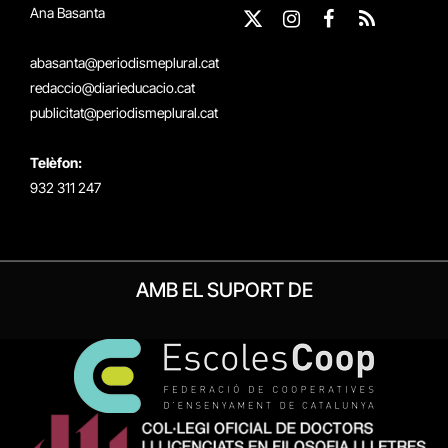
Ana Basanta
X
Instagram
Facebook
RSS
(Twitter)
abasanta@periodismeplural.cat
redaccio@diarieducacio.cat
publicitat@periodismeplural.cat
Telèfon:
932 311 247
AMB EL SUPORT DE