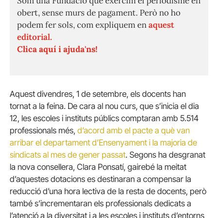
Som una Fundació que exercim el periodisme en
obert, sense murs de pagament. Però no ho
podem fer sols, com expliquem en
aquest
editorial.
Clica aquí i ajuda'ns!
Aquest divendres, 1 de setembre, els docents han
tornat a la feina. De cara al nou curs, que s’inicia el dia
12, les escoles i instituts públics comptaran amb 5.514
professionals més,
d’acord amb el pacte a què van
arribar el departament d’Ensenyament i la majoria de
sindicats al mes de gener passat
. Segons ha desgranat
la nova consellera, Clara Ponsatí, gairebé la meitat
d’aquestes dotacions es destinaran a compensar la
reducció d’una hora lectiva de la resta de docents, però
també s’incrementaran els professionals dedicats a
l’atenció a la diversitat i a les escoles i instituts d’entorns