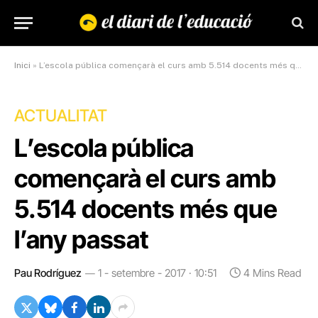
Inici
»
L’escola pública començarà el curs amb 5.514 docents més que l’any passat
ACTUALITAT
L’escola pública
començarà el curs amb
5.514 docents més que
l’any passat
Pau Rodríguez
1 - setembre - 2017 · 10:51
4 Mins Read