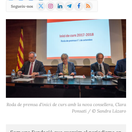
X
Instagram
LinkedIn
Telegram
Facebook
RSS
Segueix-nos
(Twitter)
Roda de premsa d'inici de curs amb la nova consellera, Clara
Ponsatí / © Sandra Lázaro