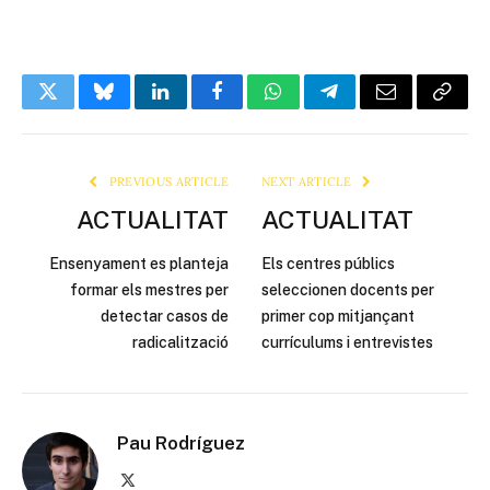
Twitter
Bluesky
LinkedIn
Facebook
WhatsApp
Telegram
Email
Copy
Link
PREVIOUS ARTICLE
NEXT ARTICLE
ACTUALITAT
ACTUALITAT
Ensenyament es planteja
Els centres públics
formar els mestres per
seleccionen docents per
detectar casos de
primer cop mitjançant
radicalització
currículums i entrevistes
Pau Rodríguez
X