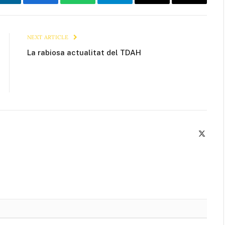
LinkedIn
Facebook
WhatsApp
Telegram
Email
Copy
Link
NEXT ARTICLE
La rabiosa actualitat del TDAH
X
(Twitte