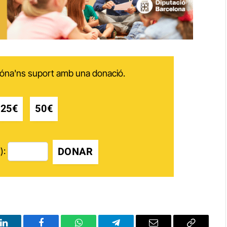
 dóna'ns suport amb una donació.
25€
50€
DONAR
):