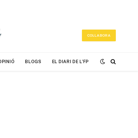
COL·LABORA
OPINIÓ
BLOGS
EL DIARI DE L’FP