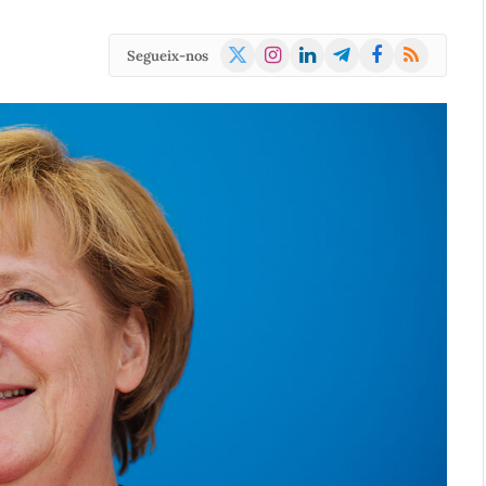
X
Instagram
LinkedIn
Telegram
Facebook
RSS
Segueix-nos
(Twitter)