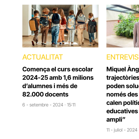
ACTUALITAT
ENTREVI
Comença el curs escolar
Miquel Àng
2024-25 amb 1,6 milions
trajectòrie
d’alumnes i més de
poden solu
82.000 docents
només des d
calen polít
6 - setembre - 2024 · 15:11
educatives 
ampli”
11 - juliol - 2024