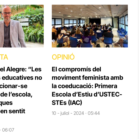
STA
OPINIÓ
el Alegre: “Les
El compromís del
s educatives no
moviment feminista amb
cionar-se
la coeducació: Primera
e l’escola,
Escola d’Estiu d’USTEC-
iques
STEs (IAC)
en sentit
10 - juliol - 2024 · 05:44
 · 06:07