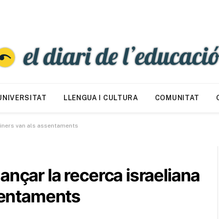
UNIVERSITAT
LLENGUA I CULTURA
COMUNITAT
 diners van als assentaments
ançar la recerca israeliana
ssentaments