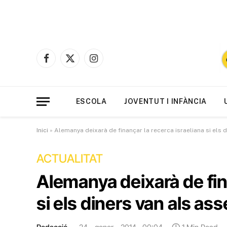
Facebook
X
Instagram
(Twitter)
ESCOLA
JOVENTUT I INFÀNCIA
Inici
»
Alemanya deixarà de finançar la recerca israeliana si els
ACTUALITAT
Alemanya deixarà de fin
si els diners van als a