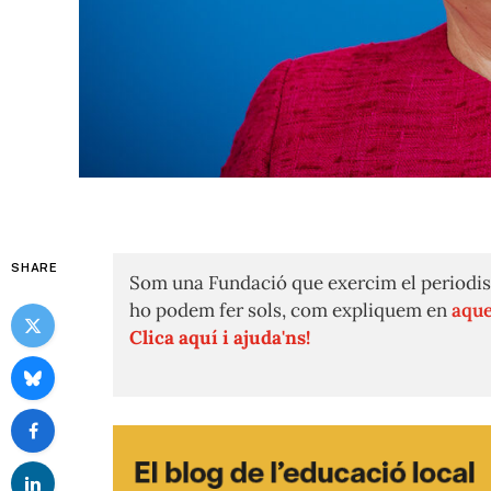
SHARE
Som una Fundació que exercim el periodis
ho podem fer sols, com expliquem en
aque
Clica aquí i ajuda'ns!