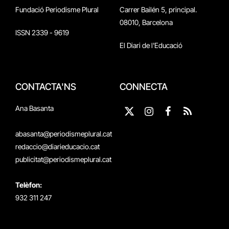
Fundació Periodisme Plural
Carrer Bailén 5, principal.
08010, Barcelona
ISSN 2339 - 9619
El Diari de l'Educació
CONTACTA'NS
CONNECTA
Ana Basanta
X
Instagram
Facebook
RSS
(Twitter)
abasanta@periodismeplural.cat
redaccio@diarieducacio.cat
publicitat@periodismeplural.cat
Telèfon:
932 311 247