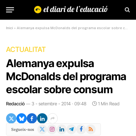
Inici
»
Alemanya expulsa McDonalds del programa escolar sobre consum
ACTUALITAT
Alemanya expulsa
McDonalds del programa
escolar sobre consum
Redacció
3 - setembre - 2014 · 09:48
1 Min Read
X
Instagram
LinkedIn
Telegram
Facebook
RSS
Segueix-nos
(Twitter)