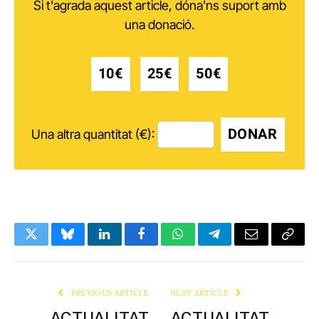
Si t'agrada aquest article, dóna'ns suport amb
una donació.
10€
25€
50€
DONAR
Una altra quantitat (€):
Twitter
Bluesky
LinkedIn
Facebook
WhatsApp
Telegram
Email
Copy
Link
PREVIOUS ARTICLE
NEXT ARTICLE
ACTUALITAT
ACTUALITAT