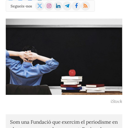
X
Instagram
LinkedIn
Telegram
Facebook
RSS
Segueix-nos
(Twitter)
iStock
Som una Fundació que exercim el periodisme en