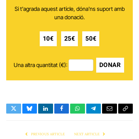
Si t'agrada aquest article, dóna'ns suport amb
una donació.
10€
25€
50€
DONAR
Una altra quantitat (€):
Twitter
Bluesky
LinkedIn
Facebook
WhatsApp
Telegram
Email
Copy
Link
PREVIOUS ARTICLE
NEXT ARTICLE