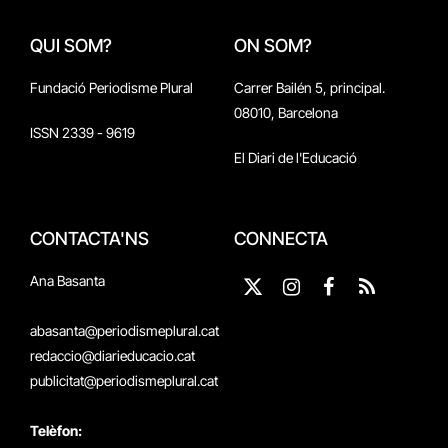
QUI SOM?
ON SOM?
Fundació Periodisme Plural
Carrer Bailén 5, principal.
08010, Barcelona
ISSN 2339 - 9619
El Diari de l'Educació
CONTACTA'NS
CONNECTA
Ana Basanta
X
Instagram
Facebook
RSS
(Twitter)
abasanta@periodismeplural.cat
redaccio@diarieducacio.cat
publicitat@periodismeplural.cat
Telèfon: