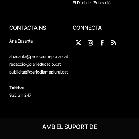
El Diari de l'Educació
CONTACTA'NS
CONNECTA
Ana Basanta
X
Instagram
Facebook
RSS
(Twitter)
abasanta@periodismeplural.cat
redaccio@diarieducacio.cat
publicitat@periodismeplural.cat
Telèfon:
932 311 247
AMB EL SUPORT DE