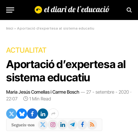
Inici
»
Aportació d’expertesa al sistema educatiu
ACTUALITAT
Aportació d’expertesa al
sistema educatiu
Maria Jesús Comellas i Carme Bosch
27 - setembre - 2020 ·
22:07
1 Min Read
X
Instagram
LinkedIn
Telegram
Facebook
RSS
Segueix-nos
(Twitter)