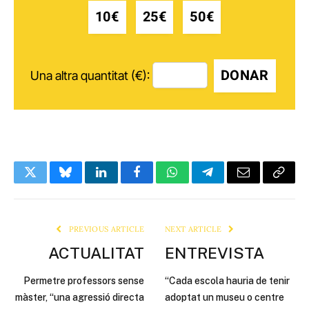
10€
25€
50€
DONAR
Una altra quantitat (€):
Twitter
Bluesky
LinkedIn
Facebook
WhatsApp
Telegram
Email
Copy
Link
PREVIOUS ARTICLE
NEXT ARTICLE
ACTUALITAT
ENTREVISTA
Permetre professors sense
“Cada escola hauria de tenir
màster, “una agressió directa
adoptat un museu o centre