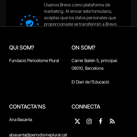
QUI SOM?
ON SOM?
Fundació Periodisme Plural
Carrer Bailén 5, principal.
08010, Barcelona
El Diari de l'Educació
CONTACTA'NS
CONNECTA
Ana Basanta
X
Instagram
Facebook
RSS
(Twitter)
abasanta@periodismeplural.cat