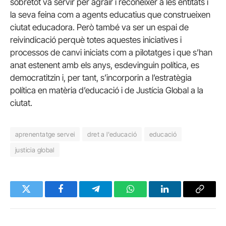
sobretot va servir per agrair i reconèixer a les entitats i
la seva feina com a agents educatius que construeixen
ciutat educadora. Però també va ser un espai de
reivindicació perquè totes aquestes iniciatives i
processos de canvi iniciats com a pilotatges i que s’han
anat estenent amb els anys, esdevinguin política, es
democratitzin i, per tant, s’incorporin a l’estratègia
política en matèria d’educació i de Justícia Global a la
ciutat.
aprenentatge servei
dret a l'educació
educació
justicia global
Twitter
Facebook
Telegram
WhatsApp
LinkedIn
Copy
Link