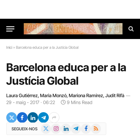
Inici
»
Barcelona educa per a la Justícia Global
Barcelona educa per a la
Justícia Global
Laura Gutiérrez, Maria Monzó, Mariona Ramírez, Judit Rifà
29 - maig - 2017 · 06:22
9 Mins Read
X
Instagram
LinkedIn
Telegram
Facebook
RSS
SEGUEIX-NOS
(Twitter)