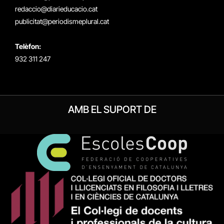
redaccio@diarieducacio.cat
publicitat@periodismeplural.cat
Telèfon:
932 311 247
AMB EL SUPORT DE