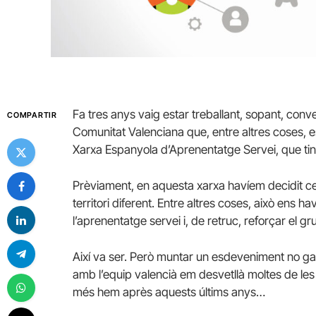
Fa tres anys vaig estar treballant, sopant, conv
COMPARTIR
Comunitat Valenciana que, entre altres coses, es
Xarxa Espanyola d’Aprenentatge Servei, que tind
Prèviament, en aquesta xarxa havíem decidit ce
territori diferent. Entre altres coses, això ens ha
l’aprenentatge servei i, de retruc, reforçar el gru
Així va ser. Però muntar un esdeveniment no gar
amb l’equip valencià em desvetllà moltes de les 
més hem après aquests últims anys…