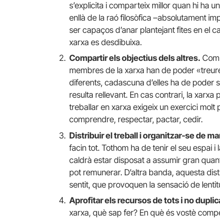
s’explicita i comparteix millor quan hi ha 
enllà de la raó filosòfica –absolutament impr
ser capaços d’anar plantejant fites en el cam
xarxa es desdibuixa.
Compartir els objectius dels altres.
Com e
membres de la xarxa han de poder «treure 
diferents, cadascuna d’elles ha de poder s
resulta rellevant. En cas contrari, la xarx
treballar en xarxa exigeix ​​un exercici mol
comprendre, respectar, pactar, cedir.
Distribuir el treball i organitzar-se de ma
facin tot. Tothom ha de tenir el seu espai i
caldrà estar disposat a assumir gran quantit
pot remunerar. D’altra banda, aquesta dist
sentit, que provoquen la sensació de lentit
Aprofitar els recursos de tots i no dupli
xarxa, què sap fer? En què és vostè compe