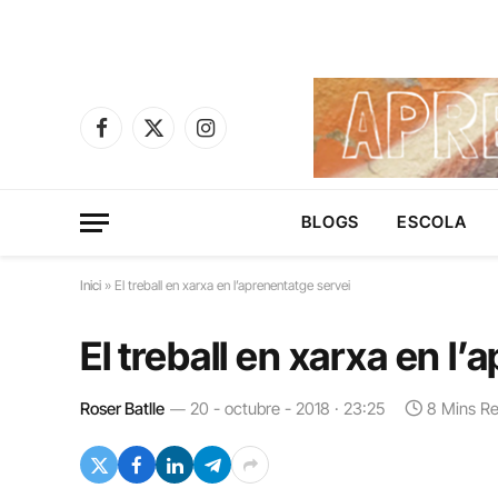
Facebook
X
Instagram
(Twitter)
BLOGS
ESCOLA
Inici
»
El treball en xarxa en l’aprenentatge servei
El treball en xarxa en l
Roser Batlle
20 - octubre - 2018 · 23:25
8 Mins R