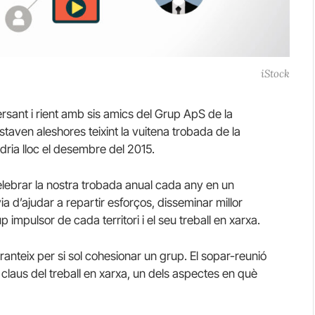
iStock
ersant i rient amb sis amics del Grup ApS de la
taven aleshores teixint la vuitena trobada de la
ria lloc el desembre del 2015.
lebrar la nostra trobada anual cada any en un
via d’ajudar a repartir esforços, disseminar millor
p impulsor de cada territori i el seu treball en xarxa.
anteix per si sol cohesionar un grup. El sopar-reunió
claus del treball en xarxa, un dels aspectes en què