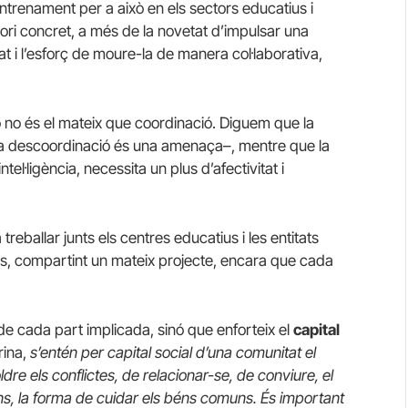
ntrenament per a això en els sectors educatius i
itori concret, a més de la novetat d’impulsar una
 i l’esforç de moure-la de manera col·laborativa,
ó no és el mateix que coordinació. Diguem que la
a descoordinació és una amenaça–, mentre que la
tel·ligència, necessita un plus d’afectivitat i
eballar junts els centres educatius i les entitats
nts, compartint un mateix projecte, encara que cada
 de cada part implicada, sinó que enforteix el
capital
rina,
s’entén per capital social d’una comunitat el
re els conflictes, de relacionar-se, de conviure, el
ons, la forma de cuidar els béns comuns. És important