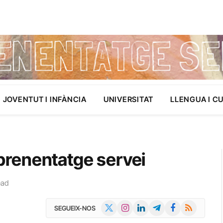
JOVENTUT I INFÀNCIA
UNIVERSITAT
LLENGUA I C
’aprenentatge servei
ead
X
Instagram
LinkedIn
Telegram
Facebook
RSS
SEGUEIX-NOS
(Twitter)