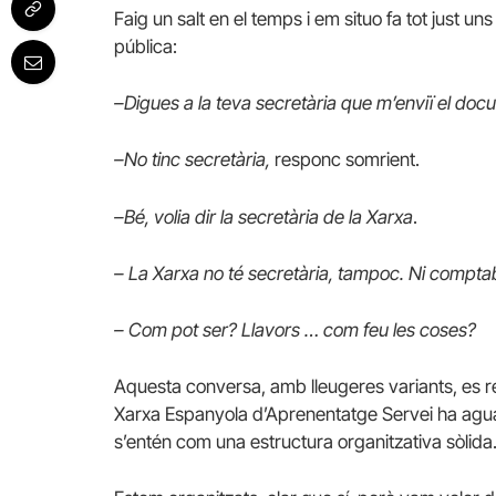
Faig un salt en el temps i em situo fa tot just
pública:
–Digues a la teva secretària que m’enviï el docu
–No tinc secretària,
responc somrient.
–Bé, volia dir la secretària de la Xarxa
.
– La Xarxa no té secretària, tampoc. Ni comptabl
– Com pot ser? Llavors … com feu les coses?
Aquesta conversa, amb lleugeres variants, es re
Xarxa Espanyola d’Aprenentatge Servei ha agua
s’entén com una estructura organitzativa sòlida