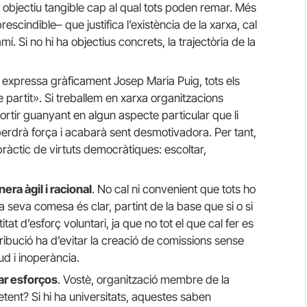
un objectiu tangible cap al qual tots poden remar. Més
escindible– que justifica l’existència de la xarxa, cal
í. Si no hi ha objectius concrets, la trajectòria de la
xpressa gràficament Josep Maria Puig, tots els
partit». Si treballem en xarxa organitzacions
ortir guanyant en algun aspecte particular que li
a perdrà força i acabarà sent desmotivadora. Per tant,
t pràctic de virtuts democràtiques: escoltar,
nera àgil i racional
. No cal ni convenient que tots ho
 la seva comesa és clar, partint de la base que si o si
at d’esforç voluntari, ja que no tot el que cal fer es
ribució ha d’evitar la creació de comissions sense
ud i inoperància.
car esforços
. Vostè, organització membre de la
tent? Si hi ha universitats, aquestes saben