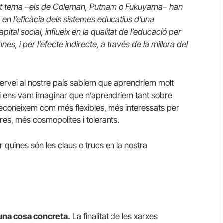
est tema –els de Coleman, Putnam o Fukuyama– han
u en l’eficàcia dels sistemes educatius d’una
tal social, influeix en la qualitat de l’educació per
es, i per l’efecte indirecte, a través de la millora del
ervei al nostre país sabíem que aprendríem molt
i ens vam imaginar que n’aprendríem tant sobre
reconeixem com més flexibles, més interessats per
res, més cosmopolites i tolerants.
 quines són les claus o trucs en la nostra
guna cosa concreta.
La finalitat de les xarxes