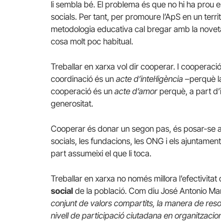
li sembla bé. El problema és que no hi ha prou e
socials. Per tant, per promoure l’ApS en un terr
metodologia educativa cal bregar amb la novetat
cosa molt poc habitual.
Treballar en xarxa vol dir cooperar. I cooperaci
coordinació és un
acte d’intel·ligència
–perquè l
cooperació és un
acte d’amor
perquè, a part d’in
generositat.
Cooperar és donar un segon pas, és posar-se a tr
socials, les fundacions, les ONG i els ajuntame
part assumeixi el que li toca.
Treballar en xarxa no només millora l’efectivitat
social
de la població. Com diu José Antonio Ma
conjunt de valors compartits, la manera de resold
nivell de participació ciutadana en organitzaci