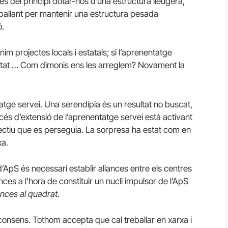
es del principi dotar-nos d’una estructura lleugera,
reballant per mantenir una estructura pesada
ó.
nim projectes locals i estatals; si l’aprenentatge
citat … Com dimonis ens les arreglem? Novament la
atge servei. Una serendípia és un resultat no buscat,
océs d’extensió de l’aprenentatge servei està activant
bjectiu que es perseguia. La sorpresa ha estat com en
xa.
d’ApS és necessari establir aliances entre els centres
nces a l’hora de constituir un nucli impulsor de l’ApS
ances al quadrat
.
consens. Tothom accepta que cal treballar en xarxa i