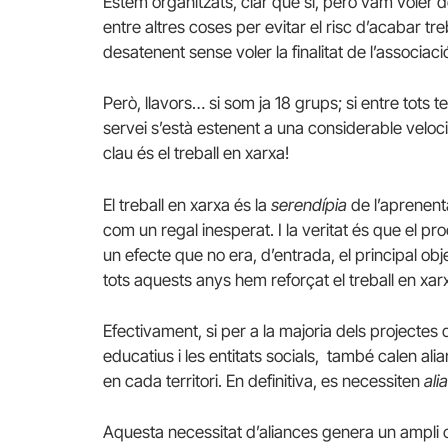
Estem organitzats, clar que sí, però vam voler d
entre altres coses per evitar el risc d’acabar t
desatenent sense voler la finalitat de l’associaci
Però, llavors… si som ja 18 grups; si entre tots te
servei s’està estenent a una considerable velo
clau és el treball en xarxa!
El treball en xarxa és la
serendípia
de l’aprenent
com un regal inesperat. I la veritat és que el pr
un efecte que no era, d’entrada, el principal o
tots aquests anys hem reforçat el treball en xar
Efectivament, si per a la majoria dels projectes 
educatius i les entitats socials, també calen alia
en cada territori. En definitiva, es necessiten
ali
Aquesta necessitat d’aliances genera un ampli 