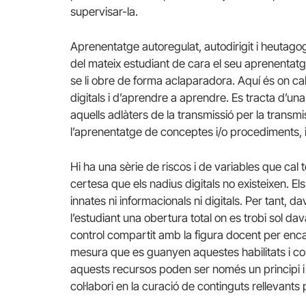
supervisar-la.
Aprenentatge autoregulat, autodirigit i heutagog
del mateix estudiant de cara el seu aprenentatg
se li obre de forma aclaparadora. Aquí és on c
digitals i d’aprendre a aprendre. Es tracta d’u
aquells adlàters de la transmissió per la transm
l’aprenentatge de conceptes i/o procediments,
Hi ha una sèrie de riscos i de variables que cal
certesa que els nadius digitals no existeixen. E
innates ni informacionals ni digitals. Per tant, 
l’estudiant una obertura total on es trobi sol d
control compartit amb la figura docent per en
mesura que es guanyen aquestes habilitats i c
aquests recursos poden ser només un principi i 
col·labori en la curació de continguts rellevants