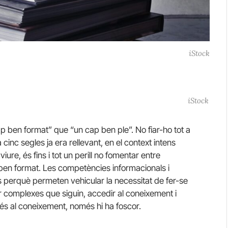
iStock
iStock
p ben format” que “un cap ben ple”. No fiar-ho tot a
 cinc segles ja era rellevant, en el context intens
ure, és fins i tot un perill no fomentar entre
 ben format. Les competències informacionals i
es perquè permeten vehicular la necessitat de fer-se
r complexes que siguin, accedir al coneixement i
és al coneixement, només hi ha foscor.