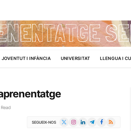
JOVENTUT I INFÀNCIA
UNIVERSITAT
LLENGUA I C
’aprenentatge
 Read
X
Instagram
LinkedIn
Telegram
Facebook
RSS
SEGUEIX-NOS
(Twitter)