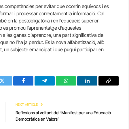
s competències per evitar que ocorrin equívocs i es
sformar i processar correctament la informació. Cal
mbé en la postobligatòria i en l’educació superior.
no es promou l’aprenentatge d’aquestes
n a les ganes d’aprendre, una part significativa de
 que no l’ha ja perdut. És la nova alfabetització, allò
t, un subjecte emancipat i que pugui participar en
Twitter
Facebook
Telegram
WhatsApp
LinkedIn
Copy
Link
NEXT ARTICLE
Reflexions al voltant del ‘Manifest per una Educació
Democràtica en Valors’