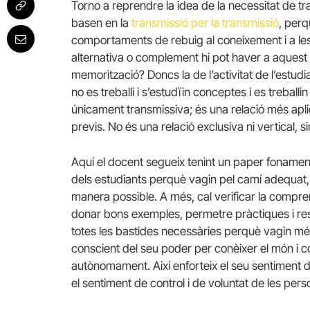
Torno a reprendre la idea de la necessitat de 
basen en la
transmissió per la transmissió
, per
comportaments de rebuig al coneixement i a le
alternativa o complement hi pot haver a aquest e
memorització? Doncs la de l’activitat de l’estudia
no es treballi i s’estudïin conceptes i es trebal
únicament transmissiva; és una relació més apl
previs. No és una relació exclusiva ni vertical, s
Aquí el docent segueix tenint un paper fonamenta
dels estudiants perquè vagin pel camí adequat, ap
manera possible. A més, cal verificar la compre
donar bons exemples, permetre pràctiques i reso
totes les bastides necessàries perquè vagin més 
conscient del seu poder per conèixer el món i 
autònomament. Així enforteix el seu sentiment d
el sentiment de control i de voluntat de les pers