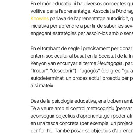
En el món educatiu hi ha diversos conceptes qu
volitiva per a l’aprenentatge. Associat a l’And
Knowles
parlava de l’aprenentatge autodirigit, q
iniciativa per aprendre a partir de saber les sev
engegant estratègies per assolir-los amb o sens
En el tombant de segle i precisament per donar
entorn sociocultural basat en la Societat de la 
Kenyon van encunyar el terme
Heutagogia
, pa
“trobar”, “descobrir”) i “agōgós” (del grec “guí
autodeterminat, un procés actiu i proactiu per 
a si mateix.
Des de la psicologia educativa, ens trobem amb
Té a veure amb el control metacognitiu (pensar 
aconseguir objectius d’aprenentatge i poder afr
en una tasca concreta (per exemple, un projecte), 
per fer-ho. També posar-se objectius d’aprenent