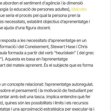
e aborden el sentiment d’
agència
i la dimensió
ragogia (o educació de persones adultes),
Malcolm
ue seria el procés pel qual la persona pren la
es necessitats, establint objectius d’aprenentatge i
e ajuda d’una figura docent.
 resposta a les necessitats d’aprenentatge en un
Informació i del Coneixement, Stewart Hase i Chris
raula formada a partir del verb “heuriskein” ( del grec
a”). Aquesta es basa en l’aprenentatge
part del mateix aprenent. És el subjecte que es forma
 un concepte relacionat: l’aprenentatge autoregulat.
sobre el pensament) i la motivació de l’estudiant per
ontar amb èxit una tasca. Implica entendre què fer
quines són les possibilitats i límits i els recursos
atge i una aproximació estratègica per executar-la i