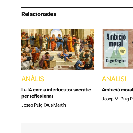
Relacionades
ANÀLISI
ANÀLISI
La IA com a interlocutor socràtic
Ambició mora
per reflexionar
Josep M. Puig R
Josep Puig i Xus Martín