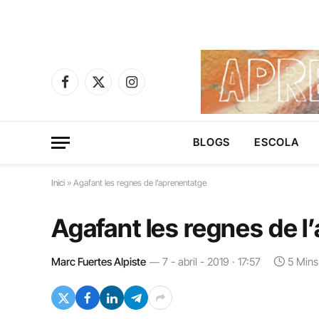
Facebook
X
Instagram
(Twitter)
BLOGS
ESCOLA
Inici
»
Agafant les regnes de l’aprenentatge
Agafant les regnes de l
Marc Fuertes Alpiste
7 - abril - 2019 · 17:57
5 Mins