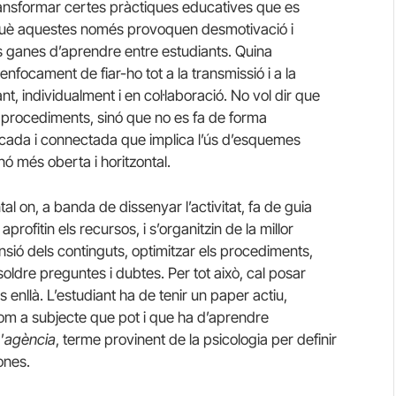
transformar certes pràctiques educatives que es
què aquestes només provoquen desmotivació i
s ganes d’aprendre entre estudiants. Quina
nfocament de fiar-ho tot a la transmissió i a la
nt, individualment i en col·laboració. No vol dir que
lin procediments, sinó que no es fa de forma
icada i connectada que implica l’ús d’esquemes
inó més oberta i horitzontal.
l on, a banda de dissenyar l’activitat, fa de guia
rofitin els recursos, i s’organitzin de la millor
nsió dels continguts, optimitzar els procediments,
ldre preguntes i dubtes. Per tot això, cal posar
enllà. L’estudiant ha de tenir un paper actiu,
com a subjecte que pot i que ha d’aprendre
’
agència
, terme provinent de la psicologia per definir
ones.