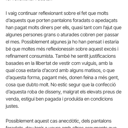
I vaig continuar reflexionant sobre el fet que molts
d’aquests que porten pantalons foradats o apedaçats
han pagat molts diners per ells, quasi tant com l’ajut que
algunes persones grans o aturades cobren per passar
el mes. Possiblement algunes ja ho han pensat i estaria
bé que moltes més reflexionessin sobre aquest excés i
refinament consumista. També he sentit justificacions
basades en la llibertat de vestir com vulguis, amb la
qual cosa estaria d’acord amb alguns matisos, o que
d’aquesta forma, pagant més, donen feina a més gent,
cosa que dubto molt. No estic segur que la confecció
d’aquesta roba de disseny, malgrat els elevats preus de
venda, estigui ben pagada i produïda en condicions
justes.
Possiblement aquest cas anecdòtic, dels pantalons
foradats, deu tenir a veure amb altres arguments que