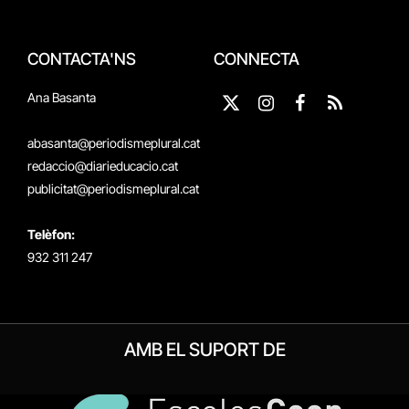
CONTACTA'NS
CONNECTA
Ana Basanta
X
Instagram
Facebook
RSS
(Twitter)
abasanta@periodismeplural.cat
redaccio@diarieducacio.cat
publicitat@periodismeplural.cat
Telèfon:
932 311 247
AMB EL SUPORT DE