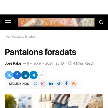
Inici
»
Pantalons foradats
Pantalons foradats
José Palos
9 - febrer - 2021 · 23:10
4 Mins Read
X
Instagram
LinkedIn
Telegram
Facebook
RSS
SEGUEIX-NOS
(Twitter)