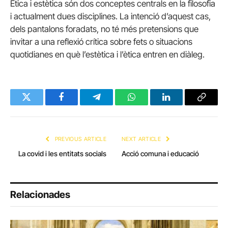
Ètica i estètica són dos conceptes centrals en la filosofia
i actualment dues disciplines. La intenció d’aquest cas,
dels pantalons foradats, no té més pretensions que
invitar a una reflexió crítica sobre fets o situacions
quotidianes en què l’estètica i l’ètica entren en diàleg.
Twitter
Facebook
Telegram
WhatsApp
LinkedIn
Copy
Link
PREVIOUS ARTICLE
NEXT ARTICLE
La covid i les entitats socials
Acció comuna i educació
Relacionades