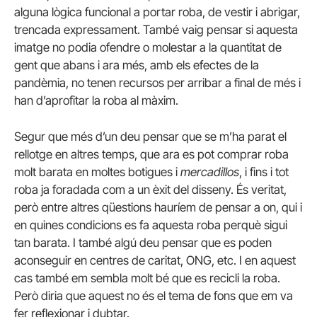
alguna lògica funcional a portar roba, de vestir i abrigar,
trencada expressament. També vaig pensar si aquesta
imatge no podia ofendre o molestar a la quantitat de
gent que abans i ara més, amb els efectes de la
pandèmia, no tenen recursos per arribar a final de més i
han d’aprofitar la roba al màxim.
Segur que més d’un deu pensar que se m’ha parat el
rellotge en altres temps, que ara es pot comprar roba
molt barata en moltes botigues i
mercadillos
, i fins i tot
roba ja foradada com a un èxit del disseny. És veritat,
però entre altres qüestions hauríem de pensar a on, qui i
en quines condicions es fa aquesta roba perquè sigui
tan barata. I també algú deu pensar que es poden
aconseguir en centres de caritat, ONG, etc. I en aquest
cas també em sembla molt bé que es recicli la roba.
Però diria que aquest no és el tema de fons que em va
fer reflexionar i dubtar.