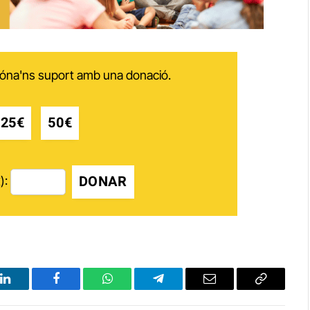
 dóna'ns suport amb una donació.
25€
50€
DONAR
):
LinkedIn
Facebook
WhatsApp
Telegram
Email
Copy