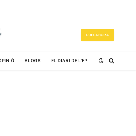
COL·LABORA
OPINIÓ
BLOGS
EL DIARI DE L’FP