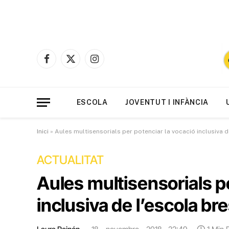
Facebook
X
Instagram
(Twitter)
ESCOLA
JOVENTUT I INFÀNCIA
Inici
»
Aules multisensorials per potenciar la vocació inclusiva d
ACTUALITAT
Aules multisensorials p
inclusiva de l’escola br