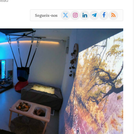
Read
X
Instagram
LinkedIn
Telegram
Facebook
RSS
Segueix-nos
(Twitter)