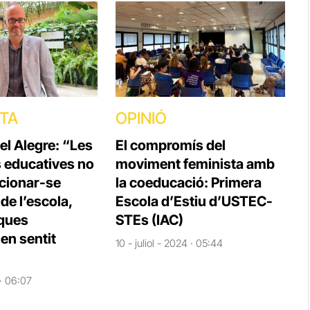
STA
OPINIÓ
el Alegre: “Les
El compromís del
s educatives no
moviment feminista amb
cionar-se
la coeducació: Primera
e l’escola,
Escola d’Estiu d’USTEC-
iques
STEs (IAC)
en sentit
10 - juliol - 2024 · 05:44
 · 06:07