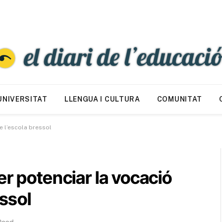
UNIVERSITAT
LLENGUA I CULTURA
COMUNITAT
e l’escola bressol
er potenciar la vocació
essol