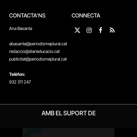
CONTACTA'NS
CONNECTA
Ana Basanta
X
Instagram
Facebook
RSS
(Twitter)
abasanta@periodismeplural.cat
redaccio@diarieducacio.cat
publicitat@periodismeplural.cat
Telèfon:
932 311 247
AMB EL SUPORT DE