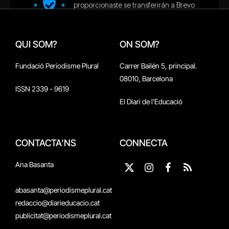
QUI SOM?
ON SOM?
Fundació Periodisme Plural
Carrer Bailén 5, principal.
08010, Barcelona
ISSN 2339 - 9619
El Diari de l'Educació
CONTACTA'NS
CONNECTA
Ana Basanta
X
Instagram
Facebook
RSS
(Twitter)
abasanta@periodismeplural.cat
redaccio@diarieducacio.cat
publicitat@periodismeplural.cat