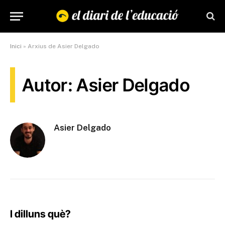
Inici
»
Arxius de Asier Delgado
Autor: Asier Delgado
Asier Delgado
I dilluns què?