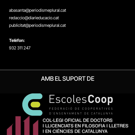
X
Instagram
Facebook
RSS
(Twitter)
abasanta@periodismeplural.cat
redaccio@diarieducacio.cat
publicitat@periodismeplural.cat
Telèfon:
932 311 247
AMB EL SUPORT DE