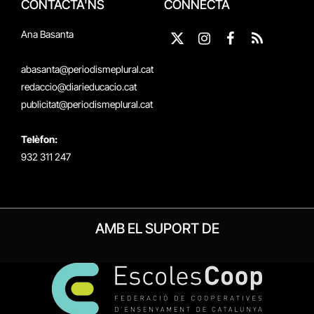
CONTACTA'NS
CONNECTA
Ana Basanta
X
Instagram
Facebook
RSS
(Twitter)
abasanta@periodismeplural.cat
redaccio@diarieducacio.cat
publicitat@periodismeplural.cat
Telèfon:
932 311 247
AMB EL SUPORT DE