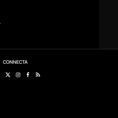
CONNECTA
X
Instagram
Facebook
RSS
(Twitter)