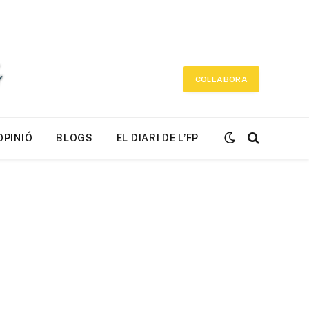
COL·LABORA
OPINIÓ
BLOGS
EL DIARI DE L’FP
r)