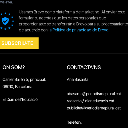
ON SOM?
CONTACTA'NS
Carrer Bailén 5, principal.
Ana Basanta
08010, Barcelona
abasanta@periodismeplural.cat
El Diari de l'Educació
redaccio@diarieducacio.cat
publicitat@periodismeplural.cat
Telèfon: