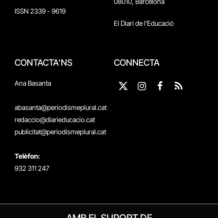
08010, Barcelona
ISSN 2339 - 9619
El Diari de l'Educació
CONTACTA'NS
CONNECTA
Ana Basanta
X
Instagram
Facebook
RSS
(Twitter)
abasanta@periodismeplural.cat
redaccio@diarieducacio.cat
publicitat@periodismeplural.cat
Telèfon:
932 311 247