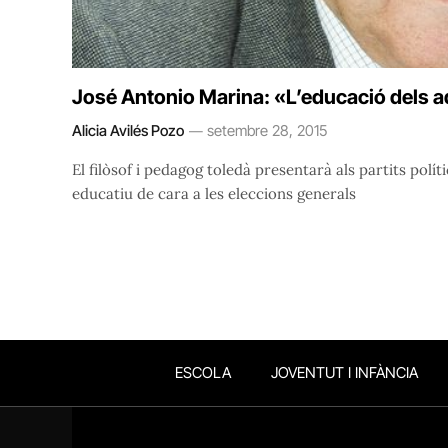
José Antonio Marina: «L’educació dels ad
Alicia Avilés Pozo
setembre 28, 2015
El filòsof i pedagog toledà presentarà als partits polít
educatiu de cara a les eleccions generals
ESCOLA
JOVENTUT I INFÀNCIA