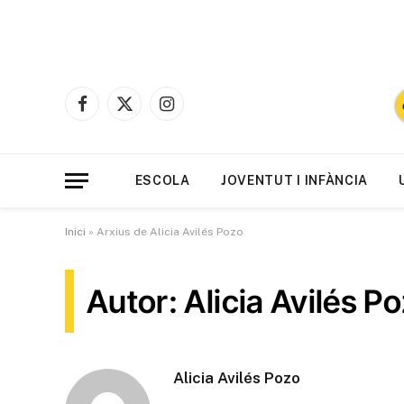
Facebook
X
Instagram
(Twitter)
ESCOLA
JOVENTUT I INFÀNCIA
Inici
»
Arxius de Alicia Avilés Pozo
Autor: Alicia Avilés P
Alicia Avilés Pozo