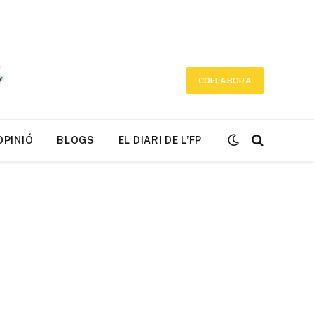
COL·LABORA
OPINIÓ
BLOGS
EL DIARI DE L’FP