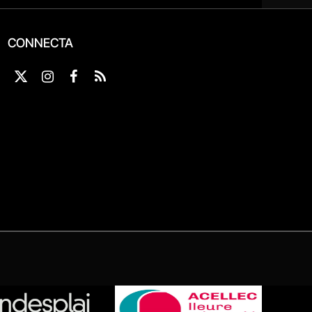
CONNECTA
X
Instagram
Facebook
RSS
(Twitter)