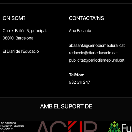
ON SOM?
CONTACTA'NS
Carrer Bailén 5, principal.
Ana Basanta
08010, Barcelona
abasanta@periodismeplural.cat
El Diari de l'Educació
redaccio@diarieducacio.cat
publicitat@periodismeplural.cat
Telèfon:
932 311 247
AMB EL SUPORT DE