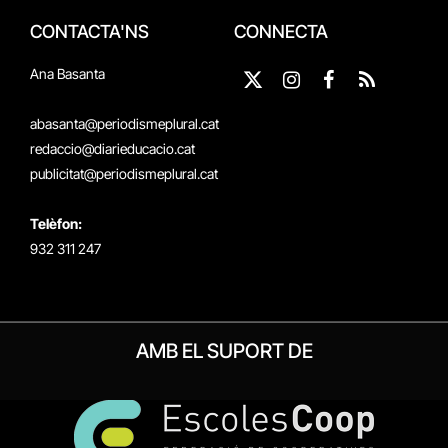
CONTACTA'NS
CONNECTA
Ana Basanta
X
Instagram
Facebook
RSS
(Twitter)
abasanta@periodismeplural.cat
redaccio@diarieducacio.cat
publicitat@periodismeplural.cat
Telèfon:
932 311 247
AMB EL SUPORT DE