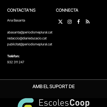
CONTACTA'NS
CONNECTA
Ana Basanta
X
Instagram
Facebook
RSS
(Twitter)
abasanta@periodismeplural.cat
redaccio@diarieducacio.cat
publicitat@periodismeplural.cat
Telèfon:
932 311 247
AMB EL SUPORT DE