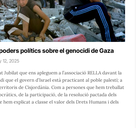
poders polítics sobre el genocidi de Gaza
y 12, 2025
t Jubilat que ens apleguem a l’associació RELLA davant la
di que el govern d’Israel està practicant al poble palestí; a
erritoris de Cisjordània. Com a persones que hem treballat
cràtics, de la participació, de la resolució pactada dels
e hem explicat a classe el valor dels Drets Humans i dels