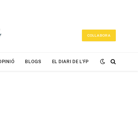
COL·LABORA
OPINIÓ
BLOGS
EL DIARI DE L’FP