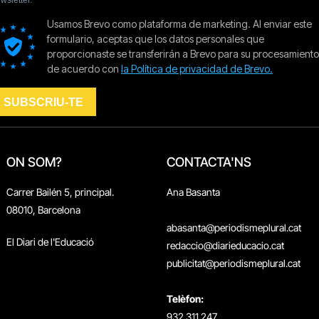
ON SOM?
CONTACTA'NS
Carrer Bailén 5, principal.
Ana Basanta
08010, Barcelona
abasanta@periodismeplural.cat
El Diari de l'Educació
redaccio@diarieducacio.cat
publicitat@periodismeplural.cat
Telèfon:
932 311 247