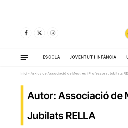
Facebook
X
Instagram
(Twitter)
ESCOLA
JOVENTUT I INFÀNCIA
Inici
»
Arxius de Associació de Mestres i Professorat Jubilats R
Autor: Associació de 
Jubilats RELLA