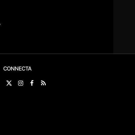
CONNECTA
X
Instagram
Facebook
RSS
(Twitter)