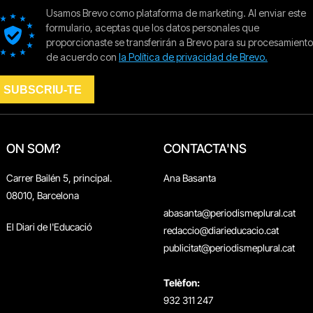
ON SOM?
CONTACTA'NS
Carrer Bailén 5, principal.
Ana Basanta
08010, Barcelona
abasanta@periodismeplural.cat
El Diari de l'Educació
redaccio@diarieducacio.cat
publicitat@periodismeplural.cat
Telèfon:
932 311 247