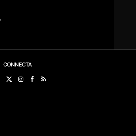
CONNECTA
X
Instagram
Facebook
RSS
(Twitter)