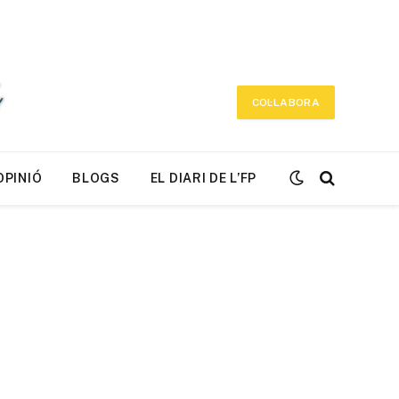
COL·LABORA
OPINIÓ
BLOGS
EL DIARI DE L’FP