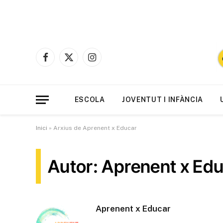
Facebook
X
Instagram
(Twitter)
ESCOLA
JOVENTUT I INFÀNCIA
Inici
»
Arxius de Aprenent x Educar
Autor: Aprenent x Ed
Aprenent x Educar