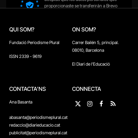
QUI SOM?
ON SOM?
Fundació Periodisme Plural
Carrer Bailén 5, principal.
08010, Barcelona
ISSN 2339 - 9619
El Diari de l'Educació
CONTACTA'NS
CONNECTA
Ana Basanta
X
Instagram
Facebook
RSS
(Twitter)
abasanta@periodismeplural.cat
redaccio@diarieducacio.cat
publicitat@periodismeplural.cat