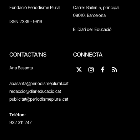
Fundació Periodisme Plural
Carrer Bailén 5, principal.
08010, Barcelona
ISSN 2339 - 9619
El Diari de l'Educació
CONTACTA'NS
CONNECTA
Ana Basanta
X
Instagram
Facebook
RSS
(Twitter)
abasanta@periodismeplural.cat
redaccio@diarieducacio.cat
publicitat@periodismeplural.cat
Telèfon:
932 311 247