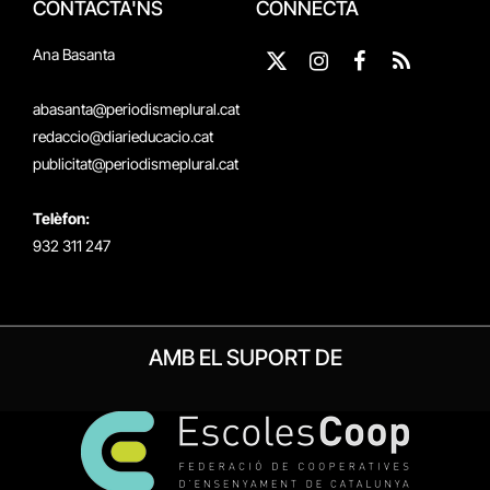
CONTACTA'NS
CONNECTA
Ana Basanta
X
Instagram
Facebook
RSS
(Twitter)
abasanta@periodismeplural.cat
redaccio@diarieducacio.cat
publicitat@periodismeplural.cat
Telèfon:
932 311 247
AMB EL SUPORT DE