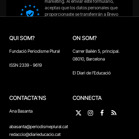
QUI SOM?
ON SOM?
Fundació Periodisme Plural
Carrer Bailén 5, principal.
08010, Barcelona
ISSN 2339 - 9619
El Diari de l'Educació
CONTACTA'NS
CONNECTA
Ana Basanta
X
Instagram
Facebook
RSS
(Twitter)
abasanta@periodismeplural.cat
redaccio@diarieducacio.cat