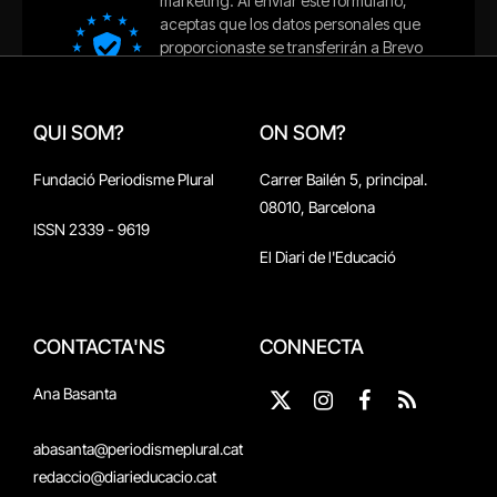
QUI SOM?
ON SOM?
Fundació Periodisme Plural
Carrer Bailén 5, principal.
08010, Barcelona
ISSN 2339 - 9619
El Diari de l'Educació
CONTACTA'NS
CONNECTA
Ana Basanta
X
Instagram
Facebook
RSS
(Twitter)
abasanta@periodismeplural.cat
redaccio@diarieducacio.cat