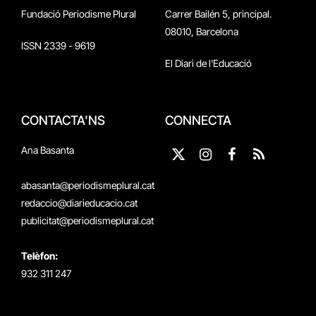
Fundació Periodisme Plural
Carrer Bailén 5, principal.
08010, Barcelona
ISSN 2339 - 9619
El Diari de l'Educació
CONTACTA'NS
CONNECTA
Ana Basanta
X
Instagram
Facebook
RSS
(Twitter)
abasanta@periodismeplural.cat
redaccio@diarieducacio.cat
publicitat@periodismeplural.cat
Telèfon:
932 311 247