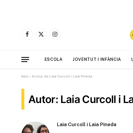
Facebook
X
Instagram
(Twitter)
ESCOLA
JOVENTUT I INFÀNCIA
Inici
»
Arxius de Laia Curcoll i Laia Pineda
Autor: Laia Curcoll i L
Laia Curcoll i Laia Pineda