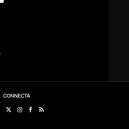
CONNECTA
X
Instagram
Facebook
RSS
(Twitter)