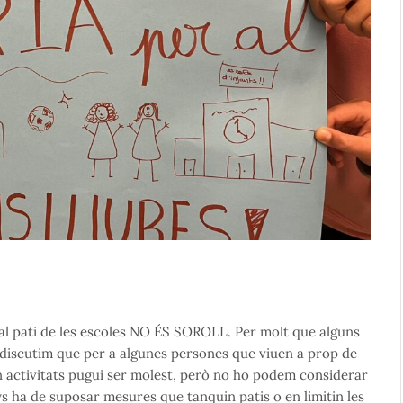
nt al pati de les escoles NO ÉS SOROLL. Per molt que alguns
o discutim que per a algunes persones que viuen a prop de
fan activitats pugui ser molest, però no ho podem considerar
ys ha de suposar mesures que tanquin patis o en limitin les