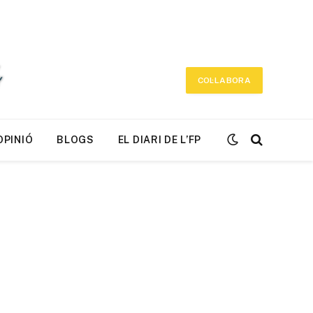
COL·LABORA
OPINIÓ
BLOGS
EL DIARI DE L’FP