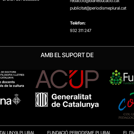
redaccio@diarieducacio.cat
publicitat@periodismeplural.cat
Telèfon:
932 311 247
AMB EL SUPORT DE
TALUNYA PLURAL
FUNDACIÓ PERIODISME PLURAL
EL DI