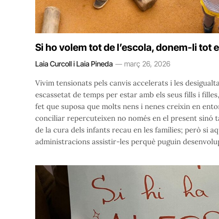
Si ho volem tot de l’escola, donem-li tot 
Laia Curcoll i Laia Pineda
març 26, 2026
Vivim tensionats pels canvis accelerats i les desigualt
escassetat de temps per estar amb els seus fills i filles
fet que suposa que molts nens i nenes creixin en entorn
conciliar repercuteixen no només en el present sinó ta
de la cura dels infants recau en les famílies; però si a
administracions assistir-les perquè puguin desenvol