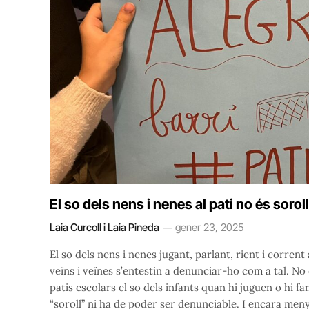
El so dels nens i nenes al pati no és soroll
Laia Curcoll i Laia Pineda
gener 23, 2025
El so dels nens i nenes jugant, parlant, rient i corre
veïns i veïnes s’entestin a denunciar-ho com a tal. N
patis escolars el so dels infants quan hi juguen o hi 
“soroll” ni ha de poder ser denunciable. I encara men