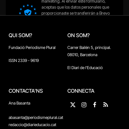
QUI SOM?
ON SOM?
Fundació Periodisme Plural
Carrer Bailén 5, principal.
08010, Barcelona
ISSN 2339 - 9619
El Diari de l'Educació
CONTACTA'NS
CONNECTA
Ana Basanta
X
Instagram
Facebook
RSS
(Twitter)
abasanta@periodismeplural.cat
redaccio@diarieducacio.cat