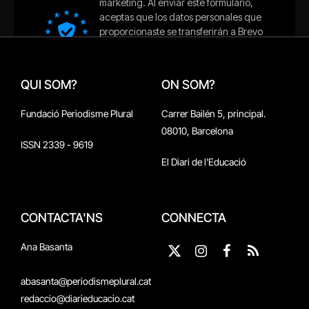
QUI SOM?
ON SOM?
Fundació Periodisme Plural
Carrer Bailén 5, principal.
08010, Barcelona
ISSN 2339 - 9619
El Diari de l'Educació
CONTACTA'NS
CONNECTA
Ana Basanta
X
Instagram
Facebook
RSS
(Twitter)
abasanta@periodismeplural.cat
redaccio@diarieducacio.cat